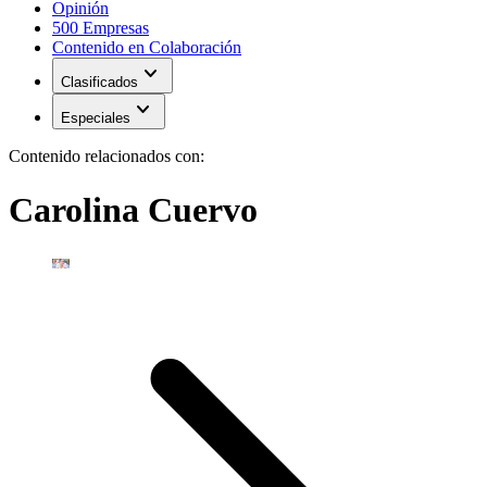
Opinión
500 Empresas
Contenido en Colaboración
expand_more
Clasificados
expand_more
Especiales
Contenido relacionados con:
Carolina Cuervo