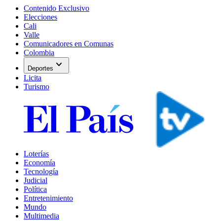
Contenido Exclusivo
Elecciones
Cali
Valle
Comunicadores en Comunas
Colombia
expand_more
Deportes
Licita
Turismo
Loterías
Economía
Tecnología
Judicial
Política
Entretenimiento
Mundo
Multimedia