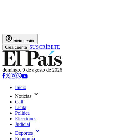
account_circle
Inicia sesión
SUSCRÍBETE
Crea cuenta
domingo, 9 de agosto de 2026
Inicio
expand_more
Noticias
Cali
Licita
Política
Elecciones
Judicial
expand_more
Deportes
Economía