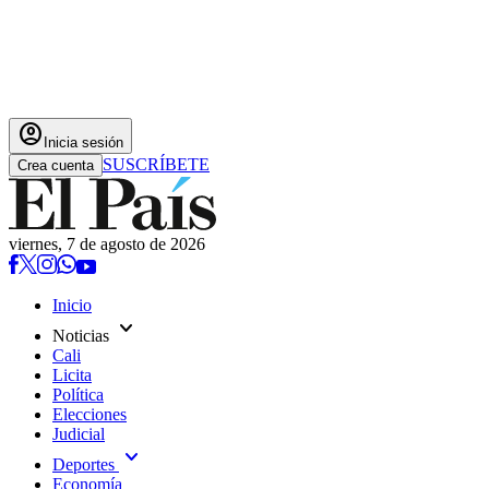
account_circle
Inicia sesión
SUSCRÍBETE
Crea cuenta
viernes, 7 de agosto de 2026
Inicio
expand_more
Noticias
Cali
Licita
Política
Elecciones
Judicial
expand_more
Deportes
Economía