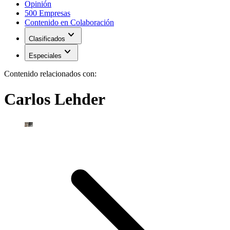
Opinión
500 Empresas
Contenido en Colaboración
expand_more
Clasificados
expand_more
Especiales
Contenido relacionados con:
Carlos Lehder