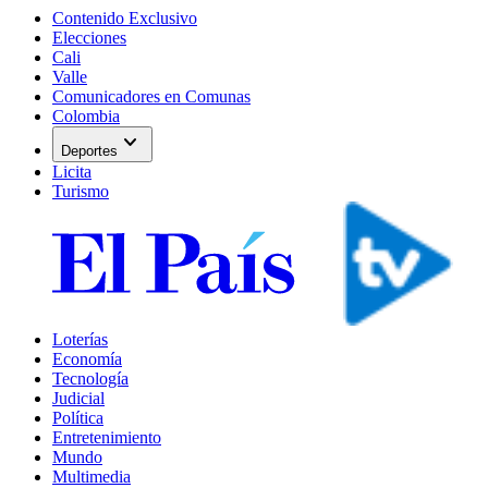
Contenido Exclusivo
Elecciones
Cali
Valle
Comunicadores en Comunas
Colombia
expand_more
Deportes
Licita
Turismo
Loterías
Economía
Tecnología
Judicial
Política
Entretenimiento
Mundo
Multimedia