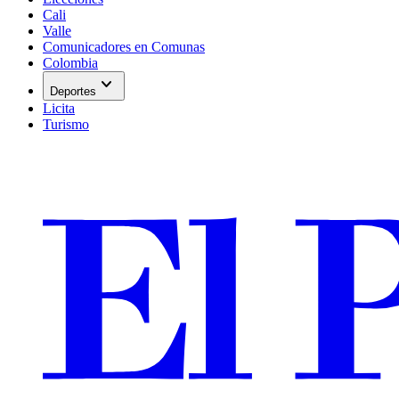
Cali
Valle
Comunicadores en Comunas
Colombia
expand_more
Deportes
Licita
Turismo