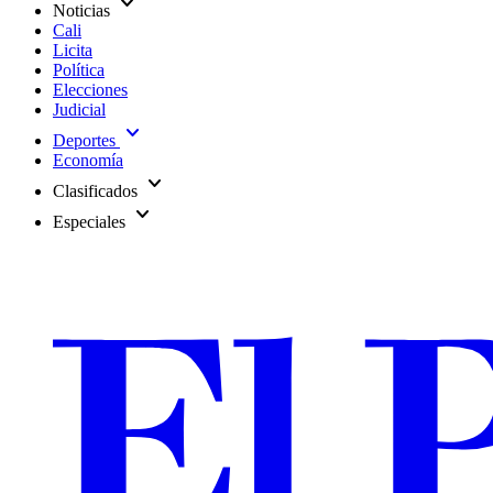
expand_more
Noticias
Cali
Licita
Política
Elecciones
Judicial
expand_more
Deportes
Economía
expand_more
Clasificados
expand_more
Especiales