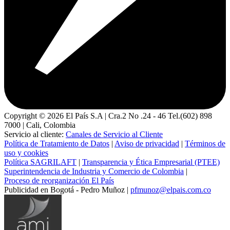
Copyright ©
2026
El País S.A | Cra.2 No .24 - 46 Tel.(602) 898
7000 | Cali, Colombia
Servicio al cliente:
Canales de Servicio al Cliente
Política de Tratamiento de Datos
|
Aviso de privacidad
|
Términos de
uso y cookies
Política SAGRILAFT
|
Transparencia y Ética Empresarial (PTEE)
Superintendencia de Industria y Comercio de Colombia
|
Proceso de reorganización El País
Publicidad en Bogotá - Pedro Muñoz |
pfmunoz@elpais.com.co