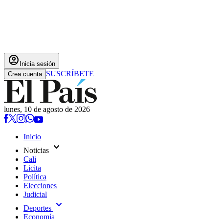
account_circle
Inicia sesión
SUSCRÍBETE
Crea cuenta
lunes, 10 de agosto de 2026
Inicio
expand_more
Noticias
Cali
Licita
Política
Elecciones
Judicial
expand_more
Deportes
Economía