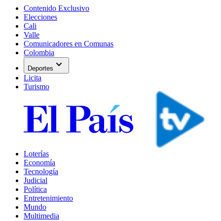
Contenido Exclusivo
Elecciones
Cali
Valle
Comunicadores en Comunas
Colombia
expand_more
Deportes
Licita
Turismo
Loterías
Economía
Tecnología
Judicial
Política
Entretenimiento
Mundo
Multimedia