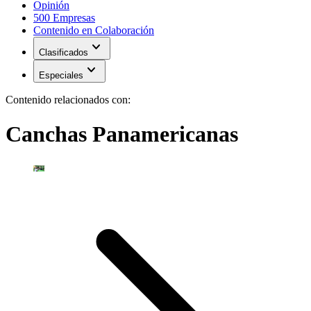
Opinión
500 Empresas
Contenido en Colaboración
expand_more
Clasificados
expand_more
Especiales
Contenido relacionados con:
Canchas Panamericanas