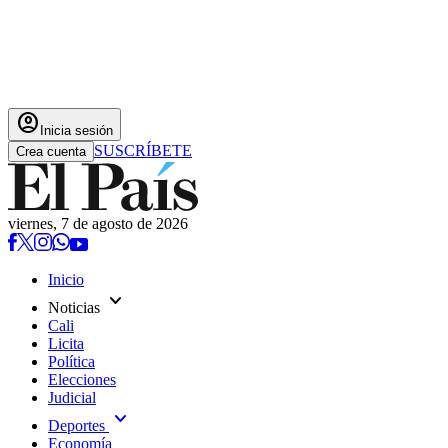
account_circle
Inicia sesión
SUSCRÍBETE
Crea cuenta
viernes, 7 de agosto de 2026
Inicio
expand_more
Noticias
Cali
Licita
Política
Elecciones
Judicial
expand_more
Deportes
Economía