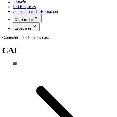
Opinión
500 Empresas
Contenido en Colaboración
expand_more
Clasificados
expand_more
Especiales
Contenido relacionados con:
CAI