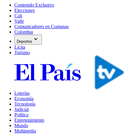
Contenido Exclusivo
Elecciones
Cali
Valle
Comunicadores en Comunas
Colombia
expand_more
Deportes
Licita
Turismo
Loterías
Economía
Tecnología
Judicial
Política
Entretenimiento
Mundo
Multimedia