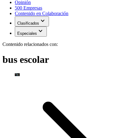
Opinión
500 Empresas
Contenido en Colaboración
expand_more
Clasificados
expand_more
Especiales
Contenido relacionados con:
bus escolar