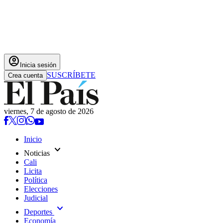
account_circle
Inicia sesión
SUSCRÍBETE
Crea cuenta
viernes, 7 de agosto de 2026
Inicio
expand_more
Noticias
Cali
Licita
Política
Elecciones
Judicial
expand_more
Deportes
Economía