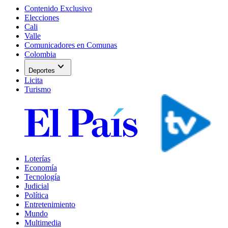
Contenido Exclusivo
Elecciones
Cali
Valle
Comunicadores en Comunas
Colombia
expand_more
Deportes
Licita
Turismo
Loterías
Economía
Tecnología
Judicial
Política
Entretenimiento
Mundo
Multimedia