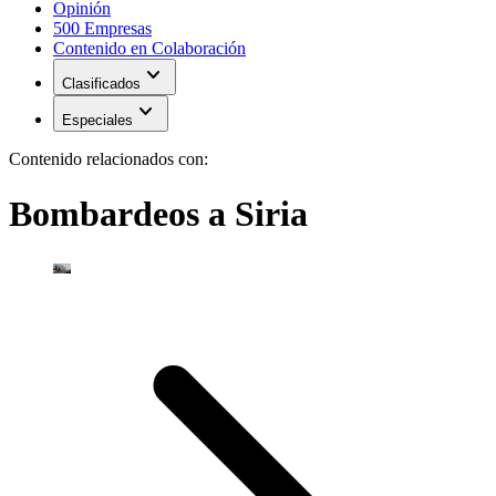
Opinión
500 Empresas
Contenido en Colaboración
expand_more
Clasificados
expand_more
Especiales
Contenido relacionados con:
Bombardeos a Siria