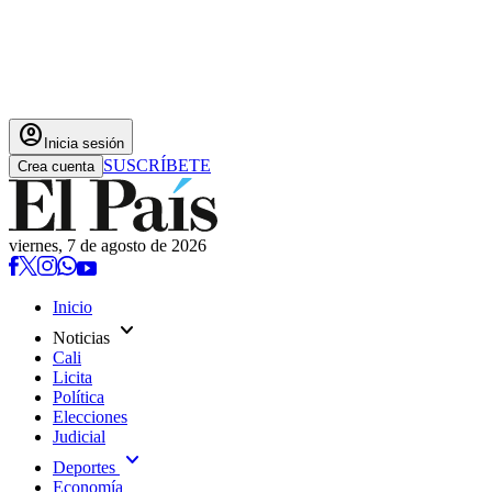
account_circle
Inicia sesión
SUSCRÍBETE
Crea cuenta
viernes, 7 de agosto de 2026
Inicio
expand_more
Noticias
Cali
Licita
Política
Elecciones
Judicial
expand_more
Deportes
Economía