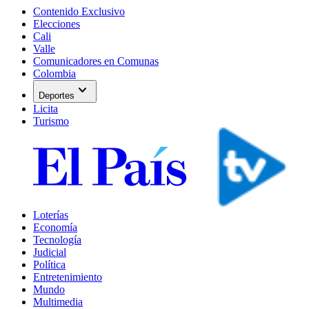
Contenido Exclusivo
Elecciones
Cali
Valle
Comunicadores en Comunas
Colombia
expand_more
Deportes
Licita
Turismo
Loterías
Economía
Tecnología
Judicial
Política
Entretenimiento
Mundo
Multimedia