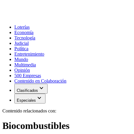
Loterías
Economía
Tecnología
Judicial
Política
Entretenimiento
Mundo
Multimedia
Opinión
500 Empresas
Contenido en Colaboración
expand_more
Clasificados
expand_more
Especiales
Contenido relacionados con:
Biocombustibles