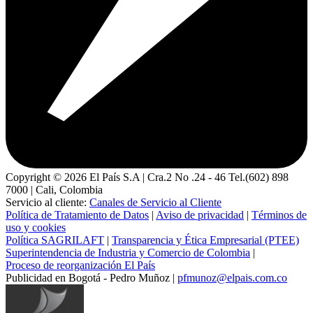
Copyright ©
2026
El País S.A | Cra.2 No .24 - 46 Tel.(602) 898
7000 | Cali, Colombia
Servicio al cliente:
Canales de Servicio al Cliente
Política de Tratamiento de Datos
|
Aviso de privacidad
|
Términos de
uso y cookies
Política SAGRILAFT
|
Transparencia y Ética Empresarial (PTEE)
Superintendencia de Industria y Comercio de Colombia
|
Proceso de reorganización El País
Publicidad en Bogotá - Pedro Muñoz |
pfmunoz@elpais.com.co