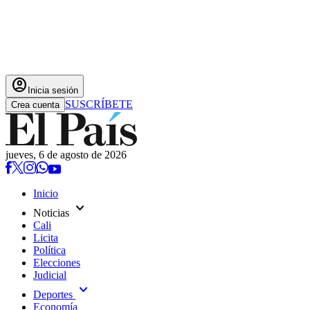
account_circle
Inicia sesión
SUSCRÍBETE
Crea cuenta
jueves, 6 de agosto de 2026
Inicio
expand_more
Noticias
Cali
Licita
Política
Elecciones
Judicial
expand_more
Deportes
Economía