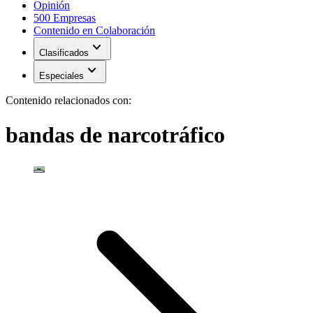
Opinión
500 Empresas
Contenido en Colaboración
expand_more
Clasificados
expand_more
Especiales
Contenido relacionados con:
bandas de narcotráfico