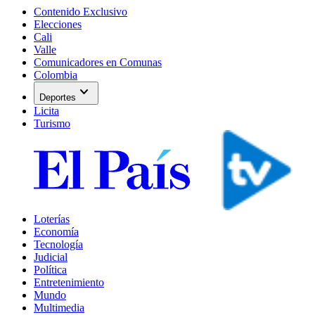
Contenido Exclusivo
Elecciones
Cali
Valle
Comunicadores en Comunas
Colombia
expand_more
Deportes
Licita
Turismo
Loterías
Economía
Tecnología
Judicial
Política
Entretenimiento
Mundo
Multimedia