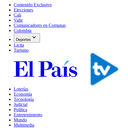
Contenido Exclusivo
Elecciones
Cali
Valle
Comunicadores en Comunas
Colombia
expand_more
Deportes
Licita
Turismo
Loterías
Economía
Tecnología
Judicial
Política
Entretenimiento
Mundo
Multimedia