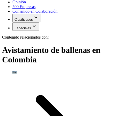
Opinión
500 Empresas
Contenido en Colaboración
expand_more
Clasificados
expand_more
Especiales
Contenido relacionados con:
Avistamiento de ballenas en
Colombia