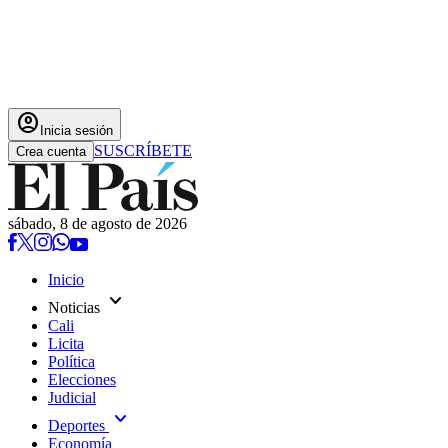
account_circle
Inicia sesión
SUSCRÍBETE
Crea cuenta
sábado, 8 de agosto de 2026
Inicio
expand_more
Noticias
Cali
Licita
Política
Elecciones
Judicial
expand_more
Deportes
Economía