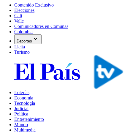
Contenido Exclusivo
Elecciones
Cali
Valle
Comunicadores en Comunas
Colombia
expand_more
Deportes
Licita
Turismo
Loterías
Economía
Tecnología
Judicial
Política
Entretenimiento
Mundo
Multimedia