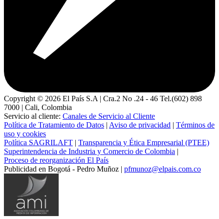
Copyright ©
2026
El País S.A | Cra.2 No .24 - 46 Tel.(602) 898
7000 | Cali, Colombia
Servicio al cliente:
Canales de Servicio al Cliente
Política de Tratamiento de Datos
|
Aviso de privacidad
|
Términos de
uso y cookies
Política SAGRILAFT
|
Transparencia y Ética Empresarial (PTEE)
Superintendencia de Industria y Comercio de Colombia
|
Proceso de reorganización El País
Publicidad en Bogotá - Pedro Muñoz |
pfmunoz@elpais.com.co