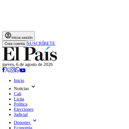
account_circle
Inicia sesión
SUSCRÍBETE
Crea cuenta
jueves, 6 de agosto de 2026
Inicio
expand_more
Noticias
Cali
Licita
Política
Elecciones
Judicial
expand_more
Deportes
Economía