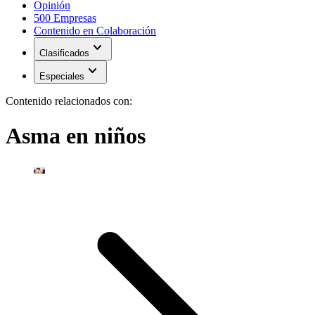
Opinión
500 Empresas
Contenido en Colaboración
expand_more
Clasificados
expand_more
Especiales
Contenido relacionados con:
Asma en niños