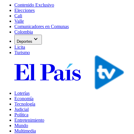
Contenido Exclusivo
Elecciones
Cali
Valle
Comunicadores en Comunas
Colombia
expand_more
Deportes
Licita
Turismo
Loterías
Economía
Tecnología
Judicial
Política
Entretenimiento
Mundo
Multimedia