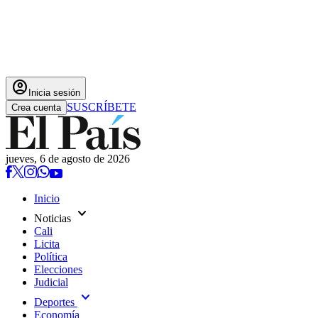
account_circle
Inicia sesión
SUSCRÍBETE
Crea cuenta
jueves, 6 de agosto de 2026
Inicio
expand_more
Noticias
Cali
Licita
Política
Elecciones
Judicial
expand_more
Deportes
Economía