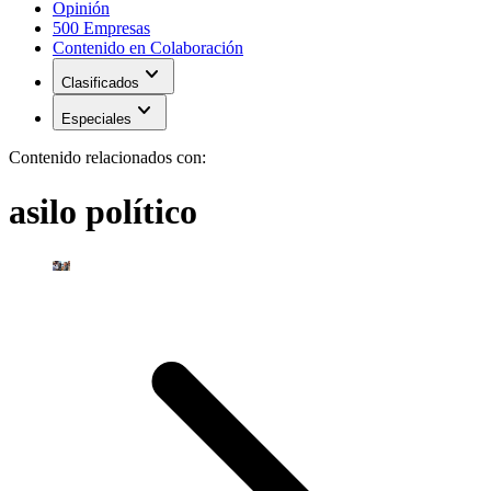
Opinión
500 Empresas
Contenido en Colaboración
expand_more
Clasificados
expand_more
Especiales
Contenido relacionados con:
asilo político