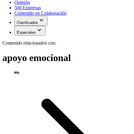
Opinión
500 Empresas
Contenido en Colaboración
expand_more
Clasificados
expand_more
Especiales
Contenido relacionados con:
apoyo emocional