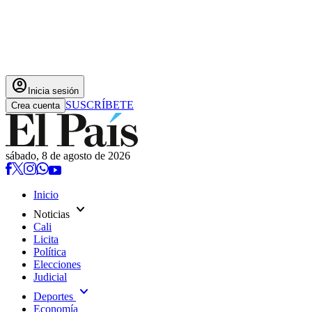
account_circle
Inicia sesión
SUSCRÍBETE
Crea cuenta
sábado, 8 de agosto de 2026
Inicio
expand_more
Noticias
Cali
Licita
Política
Elecciones
Judicial
expand_more
Deportes
Economía