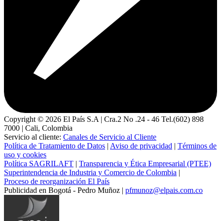
Copyright ©
2026
El País S.A | Cra.2 No .24 - 46 Tel.(602) 898
7000 | Cali, Colombia
Servicio al cliente:
Canales de Servicio al Cliente
Política de Tratamiento de Datos
|
Aviso de privacidad
|
Términos de
uso y cookies
Política SAGRILAFT
|
Transparencia y Ética Empresarial (PTEE)
Superintendencia de Industria y Comercio de Colombia
|
Proceso de reorganización El País
Publicidad en Bogotá - Pedro Muñoz |
pfmunoz@elpais.com.co