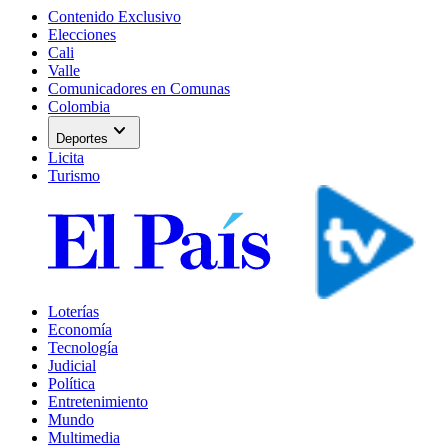
Contenido Exclusivo
Elecciones
Cali
Valle
Comunicadores en Comunas
Colombia
expand_more
Deportes
Licita
Turismo
Loterías
Economía
Tecnología
Judicial
Política
Entretenimiento
Mundo
Multimedia