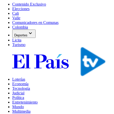
Contenido Exclusivo
Elecciones
Cali
Valle
Comunicadores en Comunas
Colombia
expand_more
Deportes
Licita
Turismo
Loterías
Economía
Tecnología
Judicial
Política
Entretenimiento
Mundo
Multimedia