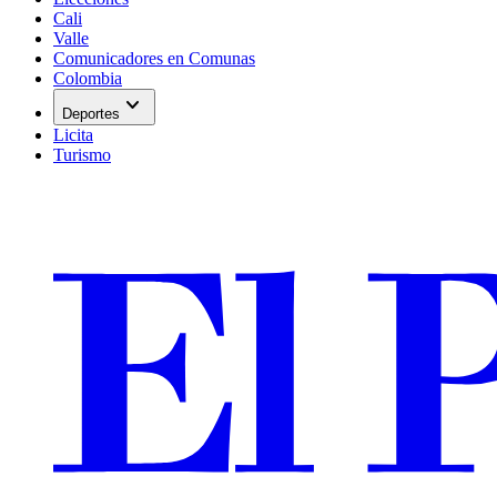
Cali
Valle
Comunicadores en Comunas
Colombia
expand_more
Deportes
Licita
Turismo