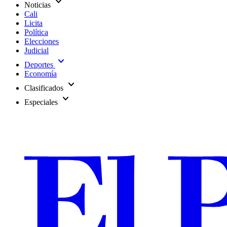
expand_more
Noticias
Cali
Licita
Política
Elecciones
Judicial
expand_more
Deportes
Economía
expand_more
Clasificados
expand_more
Especiales