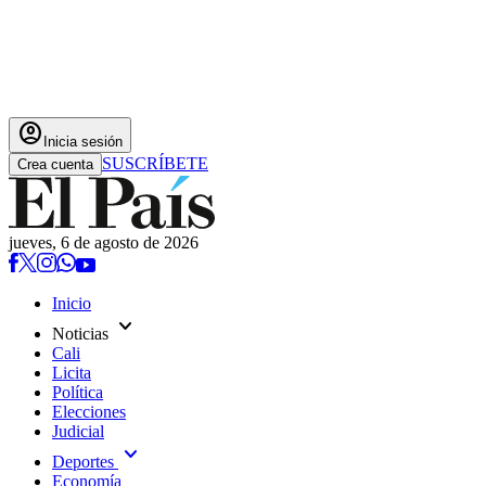
account_circle
Inicia sesión
SUSCRÍBETE
Crea cuenta
jueves, 6 de agosto de 2026
Inicio
expand_more
Noticias
Cali
Licita
Política
Elecciones
Judicial
expand_more
Deportes
Economía