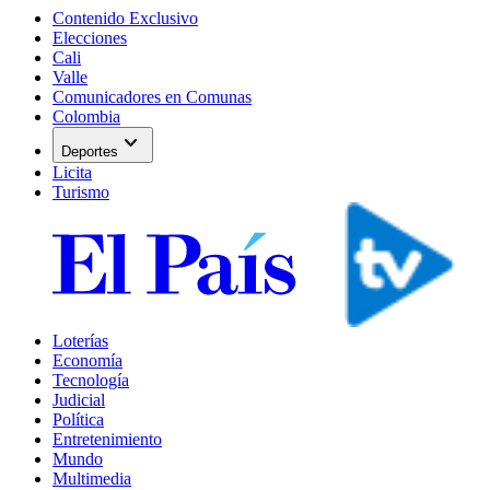
Contenido Exclusivo
Elecciones
Cali
Valle
Comunicadores en Comunas
Colombia
expand_more
Deportes
Licita
Turismo
Loterías
Economía
Tecnología
Judicial
Política
Entretenimiento
Mundo
Multimedia