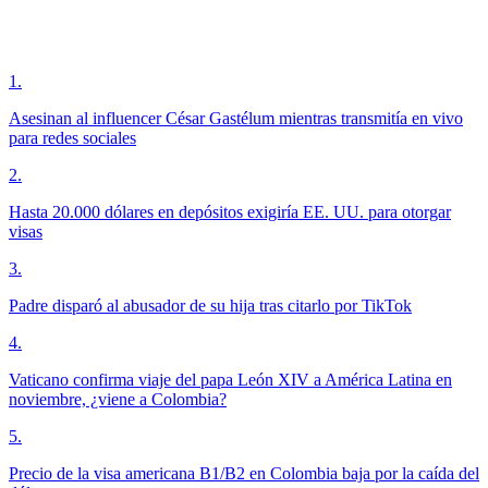
1
.
Asesinan al influencer César Gastélum mientras transmitía en vivo
para redes sociales
2
.
Hasta 20.000 dólares en depósitos exigiría EE. UU. para otorgar
visas
3
.
Padre disparó al abusador de su hija tras citarlo por TikTok
4
.
Vaticano confirma viaje del papa León XIV a América Latina en
noviembre, ¿viene a Colombia?
5
.
Precio de la visa americana B1/B2 en Colombia baja por la caída del