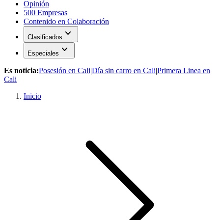
Opinión
500 Empresas
Contenido en Colaboración
expand_more
Clasificados
expand_more
Especiales
Es noticia:
Posesión en Cali
|
Día sin carro en Cali
|
Primera Linea en
Cali
Inicio