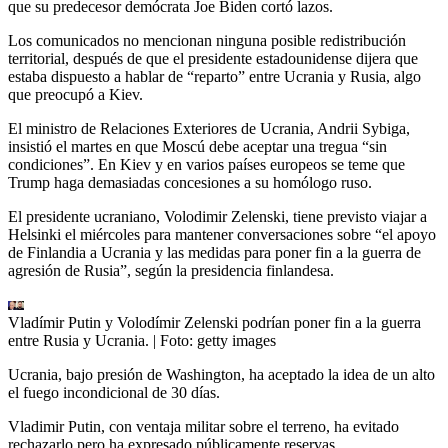
que su predecesor demócrata Joe Biden cortó lazos.
Los comunicados no mencionan ninguna posible redistribución
territorial, después de que el presidente estadounidense dijera que
estaba dispuesto a hablar de “reparto” entre Ucrania y Rusia, algo
que preocupó a Kiev.
El ministro de Relaciones Exteriores de Ucrania, Andrii Sybiga,
insistió el martes en que Moscú debe aceptar una tregua “sin
condiciones”. En Kiev y en varios países europeos se teme que
Trump haga demasiadas concesiones a su homólogo ruso.
El presidente ucraniano, Volodimir Zelenski, tiene previsto viajar a
Helsinki el miércoles para mantener conversaciones sobre “el apoyo
de Finlandia a Ucrania y las medidas para poner fin a la guerra de
agresión de Rusia”, según la presidencia finlandesa.
Vladímir Putin y Volodímir Zelenski podrían poner fin a la guerra
entre Rusia y Ucrania.
| Foto:
getty images
Ucrania, bajo presión de Washington, ha aceptado la idea de un alto
el fuego incondicional de 30 días.
Vladimir Putin, con ventaja militar sobre el terreno, ha evitado
rechazarlo pero ha expresado públicamente reservas.