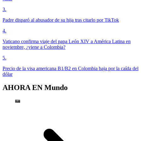
3
.
Padre disparó al abusador de su hija tras citarlo por TikTok
4
.
Vaticano confirma viaje del papa León XIV a América Latina en
noviembre, ¿viene a Colombia?
5
.
Precio de la visa americana B1/B2 en Colombia baja por la caída del
dólar
AHORA EN
Mundo