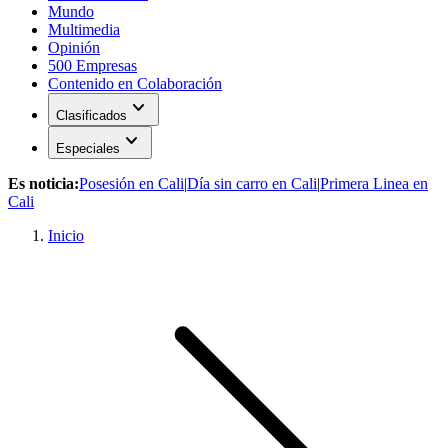
Mundo
Multimedia
Opinión
500 Empresas
Contenido en Colaboración
expand_more
Clasificados
expand_more
Especiales
Es noticia:
Posesión en Cali
|
Día sin carro en Cali
|
Primera Linea en
Cali
Inicio