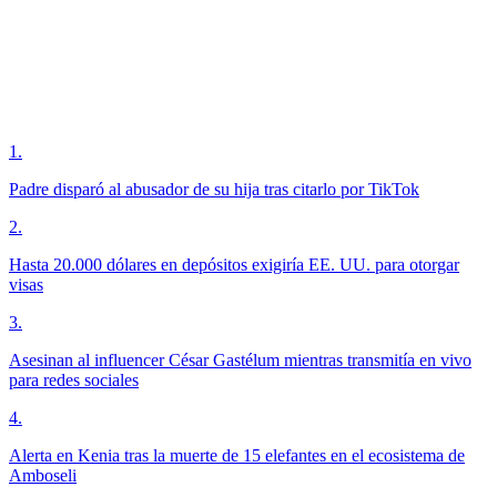
1
.
Padre disparó al abusador de su hija tras citarlo por TikTok
2
.
Hasta 20.000 dólares en depósitos exigiría EE. UU. para otorgar
visas
3
.
Asesinan al influencer César Gastélum mientras transmitía en vivo
para redes sociales
4
.
Alerta en Kenia tras la muerte de 15 elefantes en el ecosistema de
Amboseli