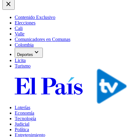
close
Contenido Exclusivo
Elecciones
Cali
Valle
Comunicadores en Comunas
Colombia
expand_more
Deportes
Licita
Turismo
Loterías
Economía
Tecnología
Judicial
Política
Entretenimiento