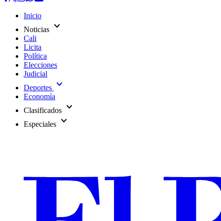
Inicio
expand_more
Noticias
Cali
Licita
Política
Elecciones
Judicial
expand_more
Deportes
Economía
expand_more
Clasificados
expand_more
Especiales