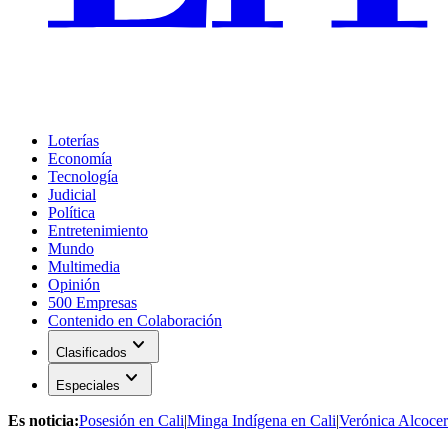
Loterías
Economía
Tecnología
Judicial
Política
Entretenimiento
Mundo
Multimedia
Opinión
500 Empresas
Contenido en Colaboración
expand_more
Clasificados
expand_more
Especiales
Es noticia:
Posesión en Cali
|
Minga Indígena en Cali
|
Verónica Alcocer