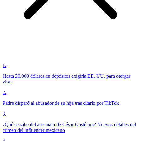
1
.
Hasta 20.000 dólares en depósitos exigiría EE. UU. para otorgar
visas
2
.
Padre disparó al abusador de su hija tras citarlo por TikTok
3
.
¿Qué se sabe del asesinato de César Gastélum? Nuevos detalles del
crimen del influencer mexicano
4
.