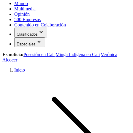
Mundo
Multimedia
Opinión
500 Empresas
Contenido en Colaboración
expand_more
Clasificados
expand_more
Especiales
Es noticia:
Posesión en Cali
|
Minga Indígena en Cali
|
Verónica
Alcocer
Inicio