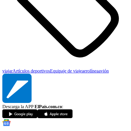
viajar
Artículos deportivos
Equipaje de viaje
aerolínea
avión
Descarga la APP
ElPaís.com.co
: