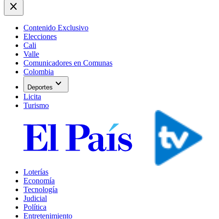
close
Contenido Exclusivo
Elecciones
Cali
Valle
Comunicadores en Comunas
Colombia
expand_more
Deportes
Licita
Turismo
Loterías
Economía
Tecnología
Judicial
Política
Entretenimiento