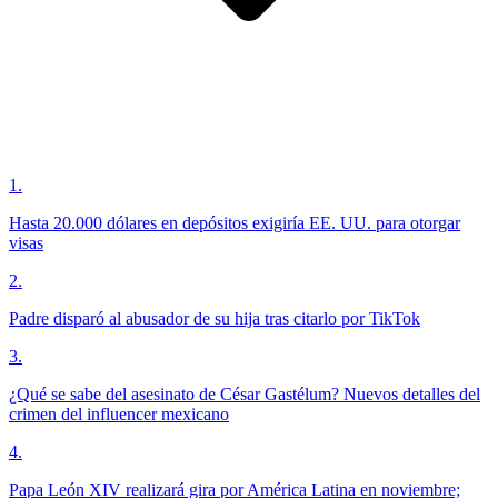
1
.
Hasta 20.000 dólares en depósitos exigiría EE. UU. para otorgar
visas
2
.
Padre disparó al abusador de su hija tras citarlo por TikTok
3
.
¿Qué se sabe del asesinato de César Gastélum? Nuevos detalles del
crimen del influencer mexicano
4
.
Papa León XIV realizará gira por América Latina en noviembre;