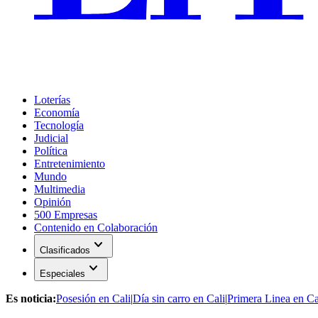
Loterías
Economía
Tecnología
Judicial
Política
Entretenimiento
Mundo
Multimedia
Opinión
500 Empresas
Contenido en Colaboración
expand_more
Clasificados
expand_more
Especiales
Es noticia:
Posesión en Cali
|
Día sin carro en Cali
|
Primera Linea en Ca