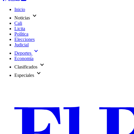
Inicio
expand_more
Noticias
Cali
Licita
Política
Elecciones
Judicial
expand_more
Deportes
Economía
expand_more
Clasificados
expand_more
Especiales