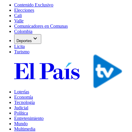
Contenido Exclusivo
Elecciones
Cali
Valle
Comunicadores en Comunas
Colombia
expand_more
Deportes
Licita
Turismo
Loterías
Economía
Tecnología
Judicial
Política
Entretenimiento
Mundo
Multimedia