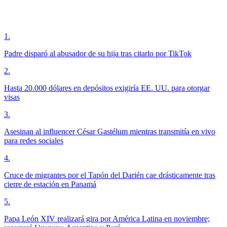
1
.
Padre disparó al abusador de su hija tras citarlo por TikTok
2
.
Hasta 20.000 dólares en depósitos exigiría EE. UU. para otorgar
visas
3
.
Asesinan al influencer César Gastélum mientras transmitía en vivo
para redes sociales
4
.
Cruce de migrantes por el Tapón del Darién cae drásticamente tras
cierre de estación en Panamá
5
.
Papa León XIV realizará gira por América Latina en noviembre;