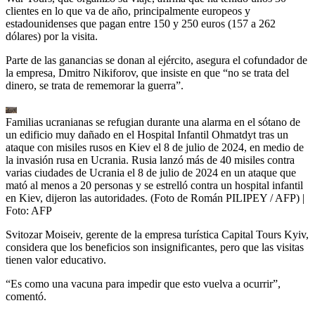
clientes en lo que va de año, principalmente europeos y
estadounidenses que pagan entre 150 y 250 euros (157 a 262
dólares) por la visita.
Parte de las ganancias se donan al ejército, asegura el cofundador de
la empresa, Dmitro Nikiforov, que insiste en que “no se trata del
dinero, se trata de rememorar la guerra”.
Familias ucranianas se refugian durante una alarma en el sótano de
un edificio muy dañado en el Hospital Infantil Ohmatdyt tras un
ataque con misiles rusos en Kiev el 8 de julio de 2024, en medio de
la invasión rusa en Ucrania. Rusia lanzó más de 40 misiles contra
varias ciudades de Ucrania el 8 de julio de 2024 en un ataque que
mató al menos a 20 personas y se estrelló contra un hospital infantil
en Kiev, dijeron las autoridades. (Foto de Román PILIPEY / AFP)
|
Foto:
AFP
Svitozar Moiseiv, gerente de la empresa turística Capital Tours Kyiv,
considera que los beneficios son insignificantes, pero que las visitas
tienen valor educativo.
“Es como una vacuna para impedir que esto vuelva a ocurrir”,
comentó.