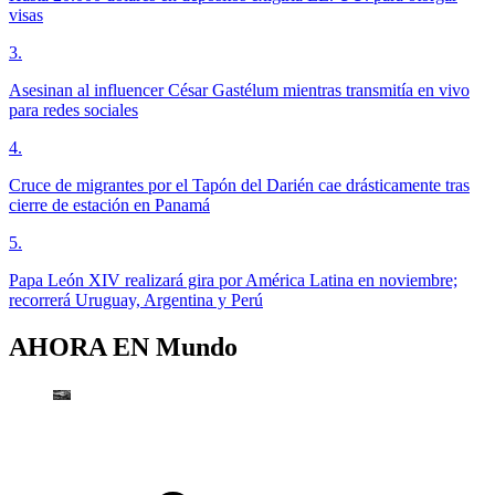
visas
3
.
Asesinan al influencer César Gastélum mientras transmitía en vivo
para redes sociales
4
.
Cruce de migrantes por el Tapón del Darién cae drásticamente tras
cierre de estación en Panamá
5
.
Papa León XIV realizará gira por América Latina en noviembre;
recorrerá Uruguay, Argentina y Perú
AHORA EN
Mundo