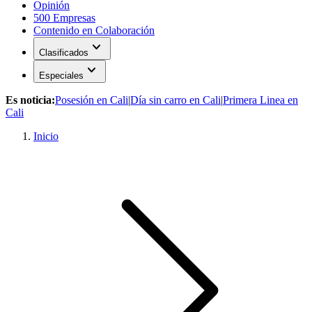
Opinión
500 Empresas
Contenido en Colaboración
expand_more
Clasificados
expand_more
Especiales
Es noticia:
Posesión en Cali
|
Día sin carro en Cali
|
Primera Linea en
Cali
Inicio