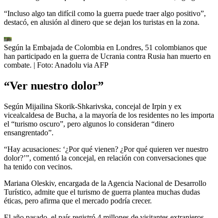
“Incluso algo tan difícil como la guerra puede traer algo positivo”,
destacó, en alusión al dinero que se dejan los turistas en la zona.
Según la Embajada de Colombia en Londres, 51 colombianos que
han participado en la guerra de Ucrania contra Rusia han muerto en
combate.
| Foto:
Anadolu via AFP
“Ver nuestro dolor”
Según Mijailina Skorik-Shkarivska, concejal de Irpin y ex
vicealcaldesa de Bucha, a la mayoría de los residentes no les importa
el “turismo oscuro”, pero algunos lo consideran “dinero
ensangrentado”.
“Hay acusaciones: ‘¿Por qué vienen? ¿Por qué quieren ver nuestro
dolor?’”, comentó la concejal, en relación con conversaciones que
ha tenido con vecinos.
Mariana Oleskiv, encargada de la Agencia Nacional de Desarrollo
Turístico, admite que el turismo de guerra plantea muchas dudas
éticas, pero afirma que el mercado podría crecer.
El año pasado, el país registró 4 millones de visitantes extranjeros,