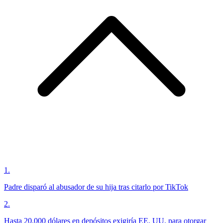
1
.
Padre disparó al abusador de su hija tras citarlo por TikTok
2
.
Hasta 20.000 dólares en depósitos exigiría EE. UU. para otorgar