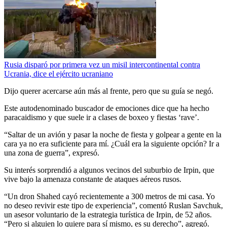
Rusia disparó por primera vez un misil intercontinental contra
Ucrania, dice el ejército ucraniano
Dijo querer acercarse aún más al frente, pero que su guía se negó.
Este autodenominado buscador de emociones dice que ha hecho
paracaidismo y que suele ir a clases de boxeo y fiestas ‘rave’.
“Saltar de un avión y pasar la noche de fiesta y golpear a gente en la
cara ya no era suficiente para mí. ¿Cuál era la siguiente opción? Ir a
una zona de guerra”, expresó.
Su interés sorprendió a algunos vecinos del suburbio de Irpin, que
vive bajo la amenaza constante de ataques aéreos rusos.
“Un dron Shahed cayó recientemente a 300 metros de mi casa. Yo
no deseo revivir este tipo de experiencia”, comentó Ruslan Savchuk,
un asesor voluntario de la estrategia turística de Irpin, de 52 años.
“Pero si alguien lo quiere para sí mismo, es su derecho”, agregó.