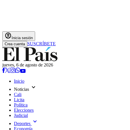
account_circle
Inicia sesión
SUSCRÍBETE
Crea cuenta
jueves, 6 de agosto de 2026
Inicio
expand_more
Noticias
Cali
Licita
Política
Elecciones
Judicial
expand_more
Deportes
Economía