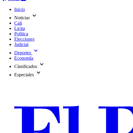
Inicio
expand_more
Noticias
Cali
Licita
Política
Elecciones
Judicial
expand_more
Deportes
Economía
expand_more
Clasificados
expand_more
Especiales