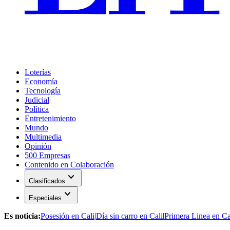
Loterías
Economía
Tecnología
Judicial
Política
Entretenimiento
Mundo
Multimedia
Opinión
500 Empresas
Contenido en Colaboración
expand_more
Clasificados
expand_more
Especiales
Es noticia:
Posesión en Cali
|
Día sin carro en Cali
|
Primera Linea en Ca