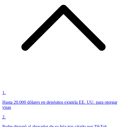
1
.
Hasta 20.000 dólares en depósitos exigiría EE. UU. para otorgar
visas
2
.
Padre disparó al abusador de su hija tras citarlo por TikTok