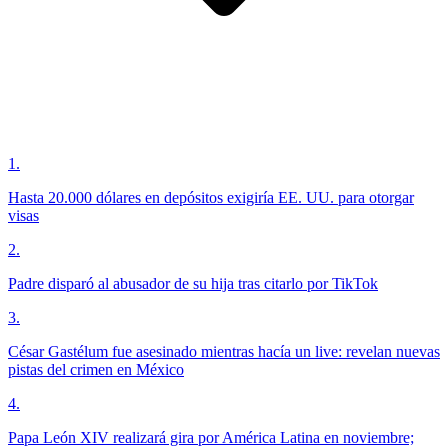
1
.
Hasta 20.000 dólares en depósitos exigiría EE. UU. para otorgar
visas
2
.
Padre disparó al abusador de su hija tras citarlo por TikTok
3
.
César Gastélum fue asesinado mientras hacía un live: revelan nuevas
pistas del crimen en México
4
.
Papa León XIV realizará gira por América Latina en noviembre;