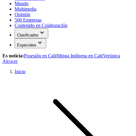
Mundo
Multimedia
Opinión
500 Empresas
Contenido en Colaboración
expand_more
Clasificados
expand_more
Especiales
Es noticia:
Posesión en Cali
|
Minga Indígena en Cali
|
Verónica
Alcocer
Inicio