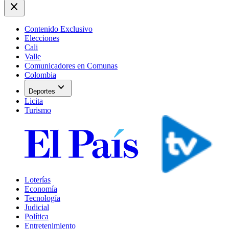
close
Contenido Exclusivo
Elecciones
Cali
Valle
Comunicadores en Comunas
Colombia
expand_more
Deportes
Licita
Turismo
Loterías
Economía
Tecnología
Judicial
Política
Entretenimiento