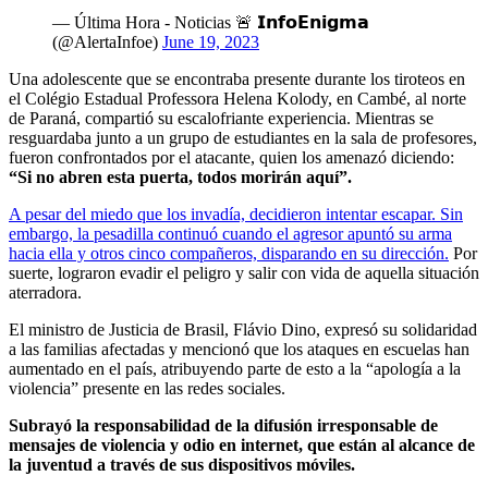
— Última Hora - Noticias 🚨 𝗜𝗻𝗳𝗼𝗘𝗻𝗶𝗴𝗺𝗮
(@AlertaInfoe)
June 19, 2023
Una adolescente que se encontraba presente durante los tiroteos en
el Colégio Estadual Professora Helena Kolody, en Cambé, al norte
de Paraná, compartió su escalofriante experiencia. Mientras se
resguardaba junto a un grupo de estudiantes en la sala de profesores,
fueron confrontados por el atacante, quien los amenazó diciendo:
“Si no abren esta puerta, todos morirán aquí”.
A pesar del miedo que los invadía, decidieron intentar escapar. Sin
embargo, la pesadilla continuó cuando el agresor apuntó su arma
hacia ella y otros cinco compañeros, disparando en su dirección.
Por
suerte, lograron evadir el peligro y salir con vida de aquella situación
aterradora.
El ministro de Justicia de Brasil, Flávio Dino, expresó su solidaridad
a las familias afectadas y mencionó que los ataques en escuelas han
aumentado en el país, atribuyendo parte de esto a la “apología a la
violencia” presente en las redes sociales.
Subrayó la responsabilidad de la difusión irresponsable de
mensajes de violencia y odio en internet, que están al alcance de
la juventud a través de sus dispositivos móviles.