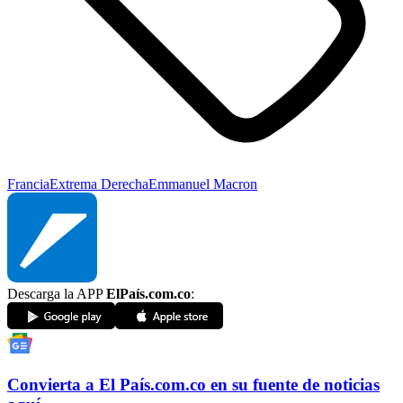
Francia
Extrema Derecha
Emmanuel Macron
Descarga la APP
ElPaís.com.co
:
Convierta a
El País
.com.co
en su fuente de noticias