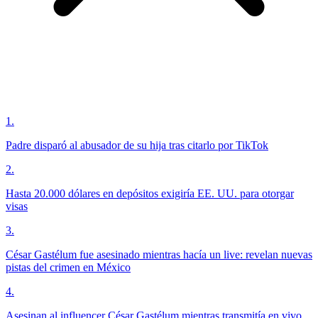
1
.
Padre disparó al abusador de su hija tras citarlo por TikTok
2
.
Hasta 20.000 dólares en depósitos exigiría EE. UU. para otorgar
visas
3
.
César Gastélum fue asesinado mientras hacía un live: revelan nuevas
pistas del crimen en México
4
.
Asesinan al influencer César Gastélum mientras transmitía en vivo