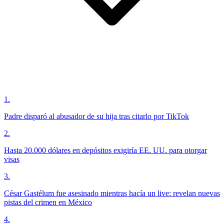
1
.
Padre disparó al abusador de su hija tras citarlo por TikTok
2
.
Hasta 20.000 dólares en depósitos exigiría EE. UU. para otorgar
visas
3
.
César Gastélum fue asesinado mientras hacía un live: revelan nuevas
pistas del crimen en México
4
.