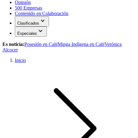
Opinión
500 Empresas
Contenido en Colaboración
expand_more
Clasificados
expand_more
Especiales
Es noticia:
Posesión en Cali
|
Minga Indígena en Cali
|
Verónica
Alcocer
Inicio