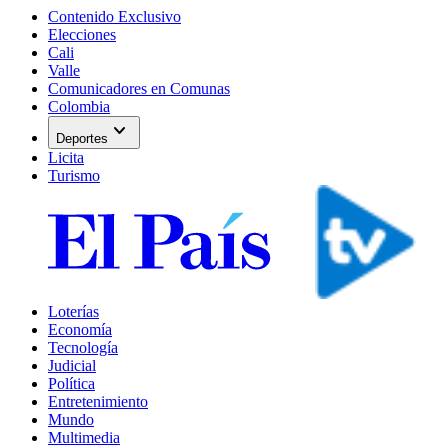
Contenido Exclusivo
Elecciones
Cali
Valle
Comunicadores en Comunas
Colombia
expand_more
Deportes
Licita
Turismo
Loterías
Economía
Tecnología
Judicial
Política
Entretenimiento
Mundo
Multimedia