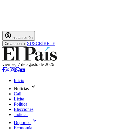
account_circle
Inicia sesión
SUSCRÍBETE
Crea cuenta
viernes, 7 de agosto de 2026
Inicio
expand_more
Noticias
Cali
Licita
Política
Elecciones
Judicial
expand_more
Deportes
Economía