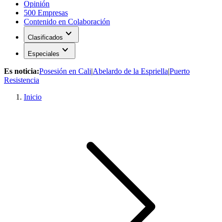
Opinión
500 Empresas
Contenido en Colaboración
expand_more
Clasificados
expand_more
Especiales
Es noticia:
Posesión en Cali
|
Abelardo de la Espriella
|
Puerto
Resistencia
Inicio