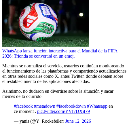
WhatsApp lanza función interactiva para el Mundial de la FIFA
2026: Trionda se convertirá en un emoji
Mientras se normaliza el servicio, usuarios continúan monitoreando
el funcionamiento de las plataformas y compartiendo actualizaciones
en otras redes sociales como X, antes Twitter, donde debaten sobre
el restablecimiento de las aplicaciones afectadas.
Asimismo, no dudaron en divertirse sobre la situación y sacar
memes de lo ocurrido.
#facebook
#metadown
#facebookdown
#Whatsapp
en
ce moment .
pic.twitter.com/YVf7DXjI79
— yanis (@Y_Rockefeller)
June 12, 2026