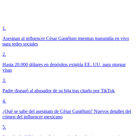
1
.
Asesinan al influencer César Gastélum mientras transmitía en vivo
para redes sociales
2
.
Hasta 20.000 dólares en depósitos exigiría EE. UU. para otorgar
visas
3
.
Padre disparó al abusador de su hija tras citarlo por TikTok
4
.
¿Qué se sabe del asesinato de César Gastélum? Nuevos detalles del
crimen del influencer mexicano
5
.