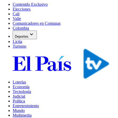
Contenido Exclusivo
Elecciones
Cali
Valle
Comunicadores en Comunas
Colombia
expand_more
Deportes
Licita
Turismo
Loterías
Economía
Tecnología
Judicial
Política
Entretenimiento
Mundo
Multimedia