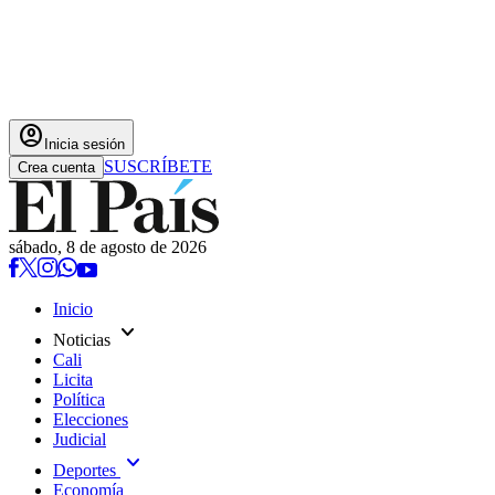
account_circle
Inicia sesión
SUSCRÍBETE
Crea cuenta
sábado, 8 de agosto de 2026
Inicio
expand_more
Noticias
Cali
Licita
Política
Elecciones
Judicial
expand_more
Deportes
Economía