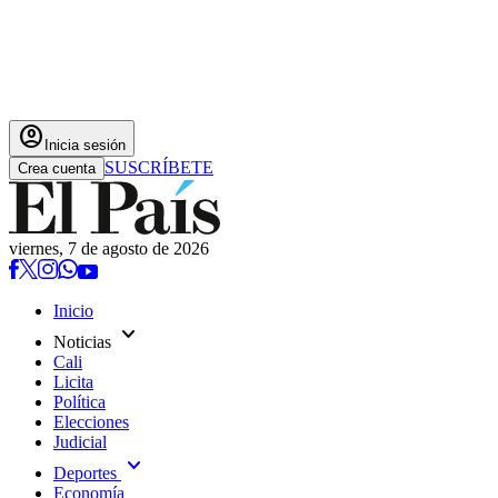
account_circle
Inicia sesión
SUSCRÍBETE
Crea cuenta
viernes, 7 de agosto de 2026
Inicio
expand_more
Noticias
Cali
Licita
Política
Elecciones
Judicial
expand_more
Deportes
Economía