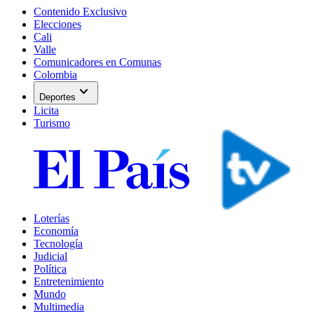
Contenido Exclusivo
Elecciones
Cali
Valle
Comunicadores en Comunas
Colombia
expand_more
Deportes
Licita
Turismo
Loterías
Economía
Tecnología
Judicial
Política
Entretenimiento
Mundo
Multimedia