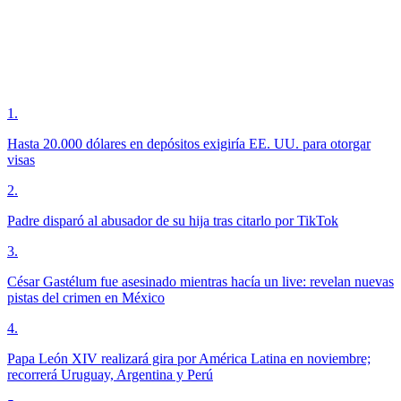
1
.
Hasta 20.000 dólares en depósitos exigiría EE. UU. para otorgar
visas
2
.
Padre disparó al abusador de su hija tras citarlo por TikTok
3
.
César Gastélum fue asesinado mientras hacía un live: revelan nuevas
pistas del crimen en México
4
.
Papa León XIV realizará gira por América Latina en noviembre;
recorrerá Uruguay, Argentina y Perú