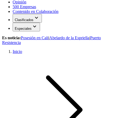
Opinión
500 Empresas
Contenido en Colaboración
expand_more
Clasificados
expand_more
Especiales
Es noticia:
Posesión en Cali
|
Abelardo de la Espriella
|
Puerto
Resistencia
Inicio