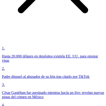
1
.
Hasta 20.000 dólares en depósitos exigiría EE. UU. para otorgar
visas
2
.
Padre disparó al abusador de su hija tras citarlo por TikTok
3
.
César Gastélum fue asesinado mientras hacía un live: revelan nuevas
pistas del crimen en México
4
.