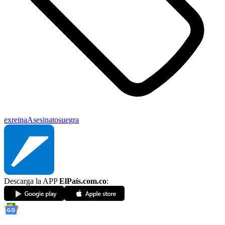
exreina
Asesinato
suegra
Descarga la APP
ElPaís.com.co
: