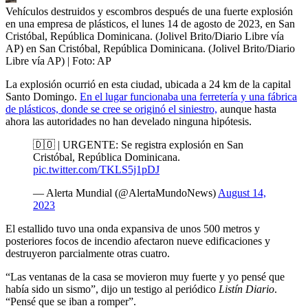
Vehículos destruidos y escombros después de una fuerte explosión
en una empresa de plásticos, el lunes 14 de agosto de 2023, en San
Cristóbal, República Dominicana. (Jolivel Brito/Diario Libre vía
AP) en San Cristóbal, República Dominicana. (Jolivel Brito/Diario
Libre vía AP)
| Foto:
AP
La explosión ocurrió en esta ciudad, ubicada a 24 km de la capital
Santo Domingo.
En el lugar funcionaba una ferretería y una fábrica
de plásticos, donde se cree se originó el siniestro,
aunque hasta
ahora las autoridades no han develado ninguna hipótesis.
🇩🇴 | URGENTE: Se registra explosión en San
Cristóbal, República Dominicana.
pic.twitter.com/TKLS5j1pDJ
— Alerta Mundial (@AlertaMundoNews)
August 14,
2023
El estallido tuvo una onda expansiva de unos 500 metros y
posteriores focos de incendio afectaron nueve edificaciones y
destruyeron parcialmente otras cuatro.
“Las ventanas de la casa se movieron muy fuerte y yo pensé que
había sido un sismo”, dijo un testigo al periódico
Listín Diario
.
“Pensé que se iban a romper”.