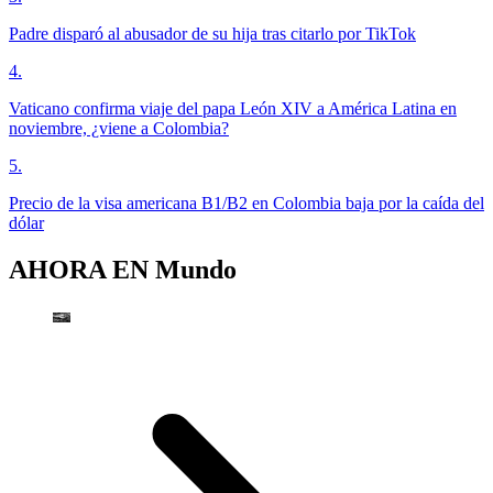
Padre disparó al abusador de su hija tras citarlo por TikTok
4
.
Vaticano confirma viaje del papa León XIV a América Latina en
noviembre, ¿viene a Colombia?
5
.
Precio de la visa americana B1/B2 en Colombia baja por la caída del
dólar
AHORA EN
Mundo