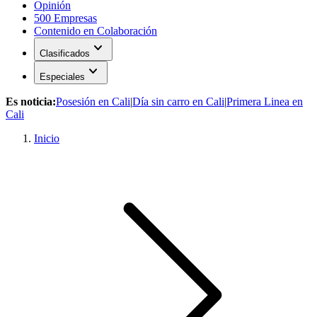
Opinión
500 Empresas
Contenido en Colaboración
expand_more
Clasificados
expand_more
Especiales
Es noticia:
Posesión en Cali
|
Día sin carro en Cali
|
Primera Linea en
Cali
Inicio