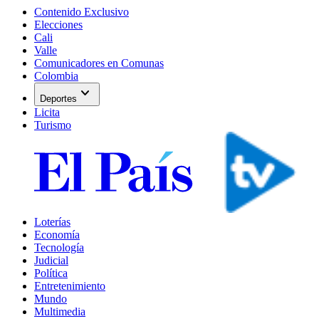
Contenido Exclusivo
Elecciones
Cali
Valle
Comunicadores en Comunas
Colombia
expand_more
Deportes
Licita
Turismo
Loterías
Economía
Tecnología
Judicial
Política
Entretenimiento
Mundo
Multimedia