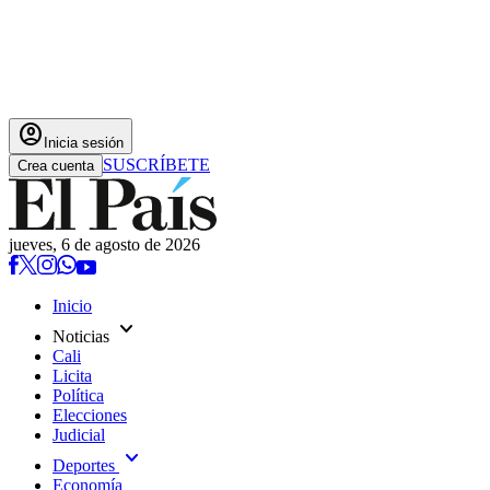
account_circle
Inicia sesión
SUSCRÍBETE
Crea cuenta
jueves, 6 de agosto de 2026
Inicio
expand_more
Noticias
Cali
Licita
Política
Elecciones
Judicial
expand_more
Deportes
Economía