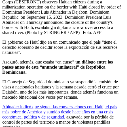
Corps (CESFRONT) observes Haitian citizens during a
militarization operation on the border with Haiti closed by order of
Dominican President Luis Abinader in Dajabon, Dominican
Republic, on September 15, 2023. Dominican President Luis
Abinader on Thursday announced the closure of the country's
border with Haiti, escalating a diplomatic row over access to a
shared river. (Photo by STRINGER / AFP)
| Foto:
AFP
El gobierno de Haití dijo en un comunicado que el país “tiene el
derecho soberano de decidir sobre la explotación de sus recursos
naturales”.
Aseguró, además, que estaba “en curso”
un diálogo entre los
países antes de este “anuncio unilateral” de República
Dominicana.
El Consejo de Seguridad dominicano ya suspendió la emisión de
visas a nacionales haitianos y la semana pasada cerró el cruce por
Dajabón, uno de los más importantes, donde además funciona un
mercado binacional dos veces por semana.
Abinader indicó que siguen las conversaciones con Haití, el país
más pobre de América y sumido desde hace años en una crisis
económica, política y de seguridad,
agravada por la pérdida de
control de partes del territorio a manos de violentas pandillas