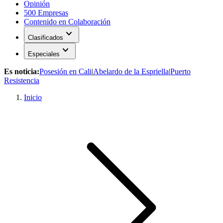
Opinión
500 Empresas
Contenido en Colaboración
expand_more
Clasificados
expand_more
Especiales
Es noticia:
Posesión en Cali
|
Abelardo de la Espriella
|
Puerto
Resistencia
Inicio