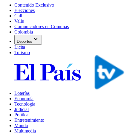
Contenido Exclusivo
Elecciones
Cali
Valle
Comunicadores en Comunas
Colombia
expand_more
Deportes
Licita
Turismo
Loterías
Economía
Tecnología
Judicial
Política
Entretenimiento
Mundo
Multimedia