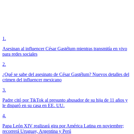
1
.
Asesinan al influencer César Gastélum mientras transmitía en vivo
para redes sociales
2
.
¿Qué se sabe del asesinato de César Gastélum? Nuevos detalles del
crimen del influencer mexicano
3
.
Padre citó por TikTok al presunto abusador de su hija de 11 años y
le disparó en su casa en EE. UU.
4
.
Papa León XIV realizará gira por América Latina en noviembre;
recorrerá Uruguay, Argentina y Perú