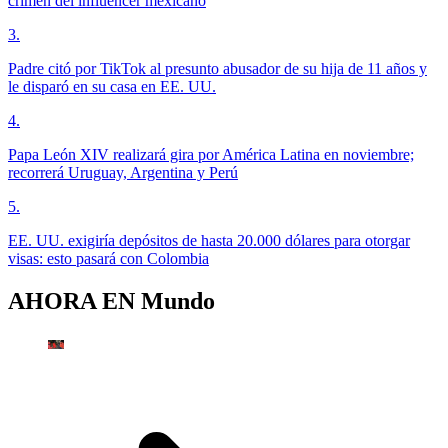
crimen del influencer mexicano
3
.
Padre citó por TikTok al presunto abusador de su hija de 11 años y
le disparó en su casa en EE. UU.
4
.
Papa León XIV realizará gira por América Latina en noviembre;
recorrerá Uruguay, Argentina y Perú
5
.
EE. UU. exigiría depósitos de hasta 20.000 dólares para otorgar
visas: esto pasará con Colombia
AHORA EN
Mundo