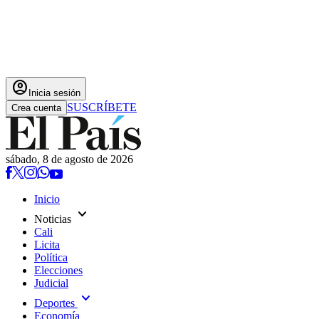
account_circle
Inicia sesión
SUSCRÍBETE
Crea cuenta
sábado, 8 de agosto de 2026
Inicio
expand_more
Noticias
Cali
Licita
Política
Elecciones
Judicial
expand_more
Deportes
Economía