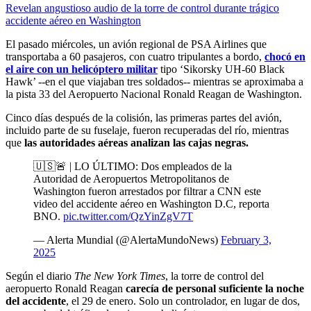
Revelan angustioso audio de la torre de control durante trágico
accidente aéreo en Washington
El pasado miércoles, un avión regional de PSA Airlines que
transportaba a 60 pasajeros, con cuatro tripulantes a bordo,
chocó en
el aire con un helicóptero militar
tipo ‘Sikorsky UH-60 Black
Hawk’ --en el que viajaban tres soldados-- mientras se aproximaba a
la pista 33 del Aeropuerto Nacional Ronald Reagan de Washington.
Cinco días después de la colisión, las primeras partes del avión,
incluido parte de su fuselaje, fueron recuperadas del río, mientras
que
las autoridades aéreas analizan las cajas negras.
🇺🇸🚨 | LO ÚLTIMO: Dos empleados de la
Autoridad de Aeropuertos Metropolitanos de
Washington fueron arrestados por filtrar a CNN este
video del accidente aéreo en Washington D.C, reporta
BNO.
pic.twitter.com/QzYinZgV7T
— Alerta Mundial (@AlertaMundoNews)
February 3,
2025
Según el diario
The New York Times
, la torre de control del
aeropuerto Ronald Reagan
carecía de personal suficiente la noche
del accidente
, el 29 de enero. Solo un controlador, en lugar de dos,