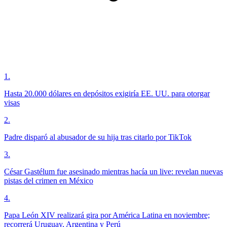
1
.
Hasta 20.000 dólares en depósitos exigiría EE. UU. para otorgar
visas
2
.
Padre disparó al abusador de su hija tras citarlo por TikTok
3
.
César Gastélum fue asesinado mientras hacía un live: revelan nuevas
pistas del crimen en México
4
.
Papa León XIV realizará gira por América Latina en noviembre;
recorrerá Uruguay, Argentina y Perú