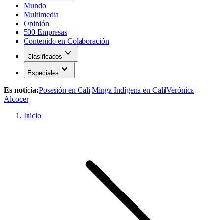
Mundo
Multimedia
Opinión
500 Empresas
Contenido en Colaboración
expand_more
Clasificados
expand_more
Especiales
Es noticia:
Posesión en Cali
|
Minga Indígena en Cali
|
Verónica
Alcocer
Inicio