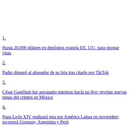
1
.
Hasta 20.000 dólares en depósitos exigiría EE. UU. para otorgar
visas
2
.
Padre disparó al abusador de su hija tras citarlo por TikTok
3
.
César Gastélum fue asesinado mientras hacía un live: revelan nuevas
pistas del crimen en México
4
.
Papa León XIV realizará gira por América Latina en noviembre;
recorrerá Uruguay, Argentina y Perú