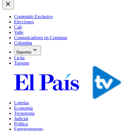
close
Contenido Exclusivo
Elecciones
Cali
Valle
Comunicadores en Comunas
Colombia
expand_more
Deportes
Licita
Turismo
Loterías
Economía
Tecnología
Judicial
Política
Entretenimiento