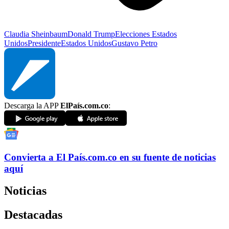
Claudia Sheinbaum
Donald Trump
Elecciones Estados
Unidos
Presidente
Estados Unidos
Gustavo Petro
Descarga la APP
ElPaís.com.co
:
Convierta a
El País
.com.co
en su fuente de noticias
aquí
Noticias
Destacadas