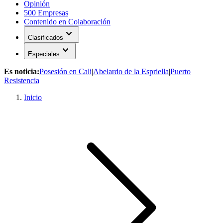
Opinión
500 Empresas
Contenido en Colaboración
expand_more
Clasificados
expand_more
Especiales
Es noticia:
Posesión en Cali
|
Abelardo de la Espriella
|
Puerto
Resistencia
Inicio