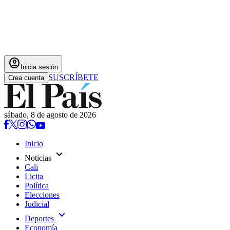
account_circle
Inicia sesión
SUSCRÍBETE
Crea cuenta
sábado, 8 de agosto de 2026
Inicio
expand_more
Noticias
Cali
Licita
Política
Elecciones
Judicial
expand_more
Deportes
Economía