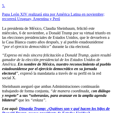
5
.
Papa León XIV realizará gira por América Latina en noviembre;
recorrerá Uruguay, Argentina y Perú
La presidenta de México, Claudia Sheinbaum, felicitó este
miércoles, 6 de noviembre, a Donald Trump por su virtual triunfo en
las elecciones presidenciales de Estados Unidos, que le devuelven a
la Casa Blanca cuatro años después, y al pueblo estadounidense
“por el ejercicio democrático”
durante la cita electoral.
“Expreso mi más sincera felicitación a Donald Trump, quien resultó
ganador de la elección presidencial de los Estados Unidos de
América.
En nombre de México, nuestro reconocimiento al pueblo
estadounidense por el ejercicio democrático en su jornada
electoral
”
, expresó la mandataria a través de su perfil en la red
social X.
Sheinbaum aseguró que ambas Administraciones continuarán
trabajando de forma conjunta,
“de manera coordinada, c
on diálogo
y respeto”
a sus
“soberanías, para avanzar en la amplia agenda
bilateral”
que les
“enlaza”.
Lea aquí:
Dinastía Trump: ¿Quiénes son y qué hacen los hijos de