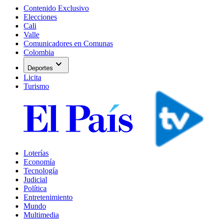
Contenido Exclusivo
Elecciones
Cali
Valle
Comunicadores en Comunas
Colombia
expand_more
Deportes
Licita
Turismo
Loterías
Economía
Tecnología
Judicial
Política
Entretenimiento
Mundo
Multimedia