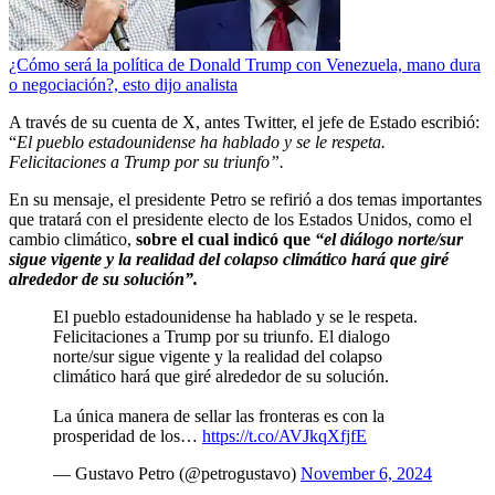
¿Cómo será la política de Donald Trump con Venezuela, mano dura
o negociación?, esto dijo analista
A través de su cuenta de X, antes Twitter, el jefe de Estado escribió:
“
El pueblo estadounidense ha hablado y se le respeta.
Felicitaciones a Trump por su triunfo”.
En su mensaje, el presidente Petro se refirió a dos temas importantes
que tratará con el presidente electo de los Estados Unidos, como el
cambio climático,
sobre el cual indicó que
“el diálogo norte/sur
sigue vigente y la realidad del colapso climático hará que giré
alrededor de su solución”.
El pueblo estadounidense ha hablado y se le respeta.
Felicitaciones a Trump por su triunfo. El dialogo
norte/sur sigue vigente y la realidad del colapso
climático hará que giré alrededor de su solución.
La única manera de sellar las fronteras es con la
prosperidad de los…
https://t.co/AVJkqXfjfE
— Gustavo Petro (@petrogustavo)
November 6, 2024