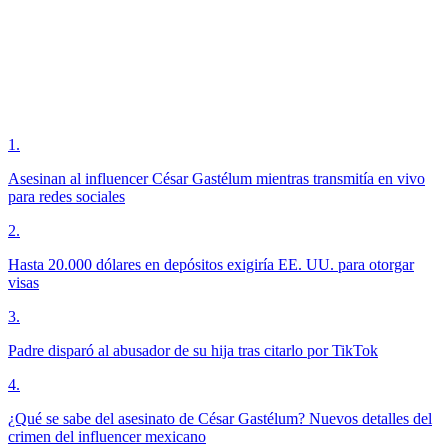
1
.
Asesinan al influencer César Gastélum mientras transmitía en vivo
para redes sociales
2
.
Hasta 20.000 dólares en depósitos exigiría EE. UU. para otorgar
visas
3
.
Padre disparó al abusador de su hija tras citarlo por TikTok
4
.
¿Qué se sabe del asesinato de César Gastélum? Nuevos detalles del
crimen del influencer mexicano