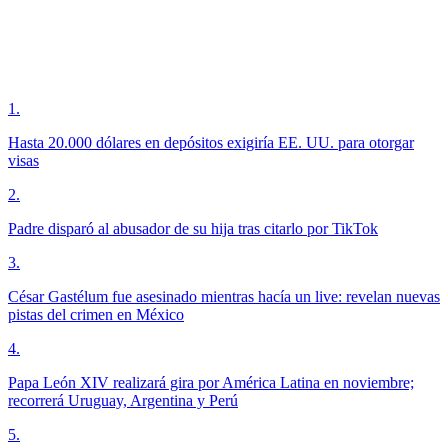
1
.
Hasta 20.000 dólares en depósitos exigiría EE. UU. para otorgar
visas
2
.
Padre disparó al abusador de su hija tras citarlo por TikTok
3
.
César Gastélum fue asesinado mientras hacía un live: revelan nuevas
pistas del crimen en México
4
.
Papa León XIV realizará gira por América Latina en noviembre;
recorrerá Uruguay, Argentina y Perú
5
.