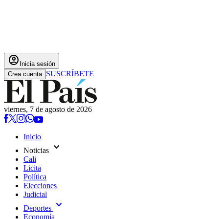
account_circle
Inicia sesión
SUSCRÍBETE
Crea cuenta
viernes, 7 de agosto de 2026
Inicio
expand_more
Noticias
Cali
Licita
Política
Elecciones
Judicial
expand_more
Deportes
Economía