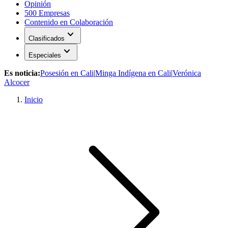
Opinión
500 Empresas
Contenido en Colaboración
expand_more
Clasificados
expand_more
Especiales
Es noticia:
Posesión en Cali
|
Minga Indígena en Cali
|
Verónica
Alcocer
Inicio