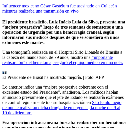
Influencer mexicano César Gastélum fue asesinado en Culiacán
mientras realizaba una transmisión en vivo
El presidente brasileño, Luiz Inácio Lula da Silva, presenta una
“mejora progresiva” luego de tres semanas de someterse a una
operación de urgencia por una hemorragia craneal, según
informaron sus médicos después de que se sometiera en unos
exámenes este martes.
Una tomografía realizada en el Hospital Sirio Libanés de Brasilia a
la cabeza del mandatario, de 79 años, mostró una
“importante
reabsorción” del hematoma, aseguró el equipo médico en una nota.
El Presidente de Brasil ha mostrado mejoría.
| Foto:
AFP
Lo anterior indica una “mejora progresiva coherente con el
excelente estado del Presidente”, añadieron. Los médicos habían
anunciado previamente que el jefe de Estado se realizaría exámenes
de control regularmente tras su hospitalización en
São Paulo luego
de que le realizaran dicha cirugía de emergencia, la noche del 9 al
10 de diciembre.
Esa operación intracraneana buscaba reabsorber un hematoma
causado por un sangrado relacionado con un accidente en