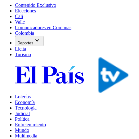
Contenido Exclusivo
Elecciones
Cali
Valle
Comunicadores en Comunas
Colombia
expand_more
Deportes
Licita
Turismo
Loterías
Economía
Tecnología
Judicial
Política
Entretenimiento
Mundo
Multimedia