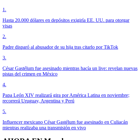
1
.
Hasta 20.000 dólares en depósitos exigiría EE. UU. para otorgar
visas
2
.
Padre disparó al abusador de su hija tras citarlo por TikTok
3
.
César Gastélum fue asesinado mientras hacía un live: revelan nuevas
pistas del crimen en México
4
.
Papa León XIV realizará gira por América Latina en noviembre;
recorrerá Uruguay, Argentina y Perú
5
.
Influencer mexicano César Gastélum fue asesinado en Culiacán
mientras realizaba una transmisión en vivo