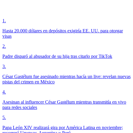
1
.
Hasta 20.000 dólares en depósitos exigiría EE. UU. para otorgar
visas
2
.
Padre disparó al abusador de su hija tras citarlo por TikTok
3
.
César Gastélum fue asesinado mientras hacía un live: revelan nuevas
pistas del crimen en México
4
.
Asesinan al influencer César Gastélum mientras transmitía en vivo
para redes sociales
5
.
Papa León XIV realizará gira por América Latina en noviembre;
recorrerá Uruguay, Argentina y Perú