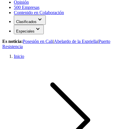
Opinión
500 Empresas
Contenido en Colaboración
expand_more
Clasificados
expand_more
Especiales
Es noticia:
Posesión en Cali
|
Abelardo de la Espriella
|
Puerto
Resistencia
Inicio