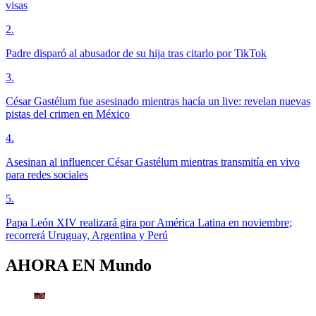
visas
2
.
Padre disparó al abusador de su hija tras citarlo por TikTok
3
.
César Gastélum fue asesinado mientras hacía un live: revelan nuevas
pistas del crimen en México
4
.
Asesinan al influencer César Gastélum mientras transmitía en vivo
para redes sociales
5
.
Papa León XIV realizará gira por América Latina en noviembre;
recorrerá Uruguay, Argentina y Perú
AHORA EN
Mundo