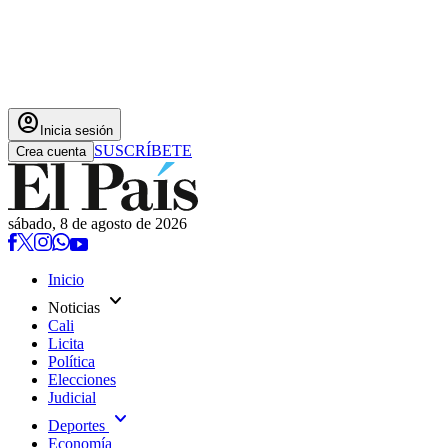
account_circle
Inicia sesión
SUSCRÍBETE
Crea cuenta
sábado, 8 de agosto de 2026
Inicio
expand_more
Noticias
Cali
Licita
Política
Elecciones
Judicial
expand_more
Deportes
Economía