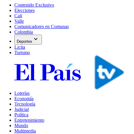
Contenido Exclusivo
Elecciones
Cali
Valle
Comunicadores en Comunas
Colombia
expand_more
Deportes
Licita
Turismo
Loterías
Economía
Tecnología
Judicial
Política
Entretenimiento
Mundo
Multimedia