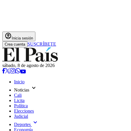
account_circle
Inicia sesión
SUSCRÍBETE
Crea cuenta
sábado, 8 de agosto de 2026
Inicio
expand_more
Noticias
Cali
Licita
Política
Elecciones
Judicial
expand_more
Deportes
Economía