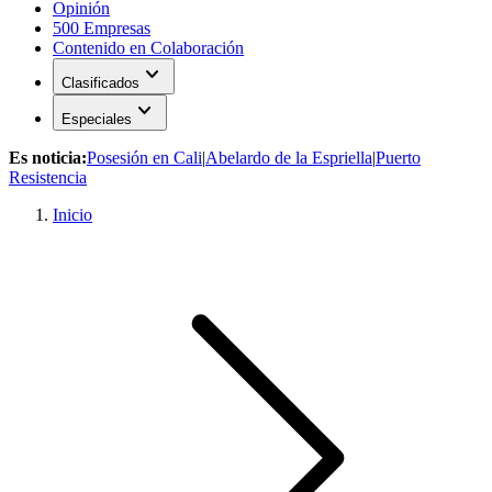
Opinión
500 Empresas
Contenido en Colaboración
expand_more
Clasificados
expand_more
Especiales
Es noticia:
Posesión en Cali
|
Abelardo de la Espriella
|
Puerto
Resistencia
Inicio