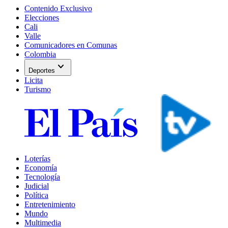
Contenido Exclusivo
Elecciones
Cali
Valle
Comunicadores en Comunas
Colombia
expand_more
Deportes
Licita
Turismo
Loterías
Economía
Tecnología
Judicial
Política
Entretenimiento
Mundo
Multimedia