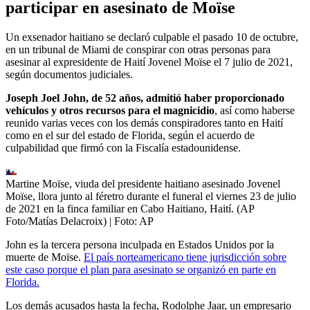
participar en asesinato de Moïse
Un exsenador haitiano se declaró culpable el pasado 10 de octubre,
en un tribunal de Miami de conspirar con otras personas para
asesinar al expresidente de Haití Jovenel Moïse el 7 julio de 2021,
según documentos judiciales.
Joseph Joel John, de 52 años, admitió haber proporcionado
vehículos y otros recursos para el magnicidio
, así como haberse
reunido varias veces con los demás conspiradores tanto en Haití
como en el sur del estado de Florida, según el acuerdo de
culpabilidad que firmó con la Fiscalía estadounidense.
Martine Moïse, viuda del presidente haitiano asesinado Jovenel
Moïse, llora junto al féretro durante el funeral el viernes 23 de julio
de 2021 en la finca familiar en Cabo Haitiano, Haití. (AP
Foto/Matías Delacroix)
| Foto:
AP
John es la tercera persona inculpada en Estados Unidos por la
muerte de Moïse.
El país norteamericano tiene jurisdicción sobre
este caso porque el plan para asesinato se organizó en parte en
Florida.
Los demás acusados hasta la fecha, Rodolphe Jaar, un empresario