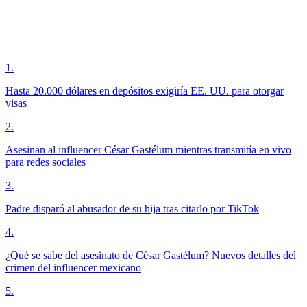
1
.
Hasta 20.000 dólares en depósitos exigiría EE. UU. para otorgar
visas
2
.
Asesinan al influencer César Gastélum mientras transmitía en vivo
para redes sociales
3
.
Padre disparó al abusador de su hija tras citarlo por TikTok
4
.
¿Qué se sabe del asesinato de César Gastélum? Nuevos detalles del
crimen del influencer mexicano
5
.