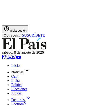
account_circle
Inicia sesión
SUSCRÍBETE
Crea cuenta
sábado, 8 de agosto de 2026
Inicio
expand_more
Noticias
Cali
Licita
Política
Elecciones
Judicial
expand_more
Deportes
Economía