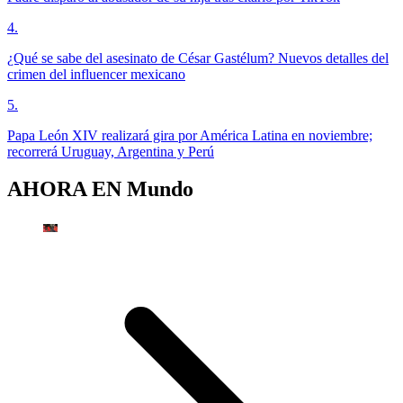
4
.
¿Qué se sabe del asesinato de César Gastélum? Nuevos detalles del
crimen del influencer mexicano
5
.
Papa León XIV realizará gira por América Latina en noviembre;
recorrerá Uruguay, Argentina y Perú
AHORA EN
Mundo