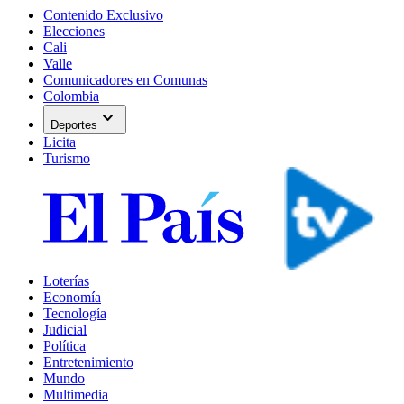
Contenido Exclusivo
Elecciones
Cali
Valle
Comunicadores en Comunas
Colombia
expand_more
Deportes
Licita
Turismo
Loterías
Economía
Tecnología
Judicial
Política
Entretenimiento
Mundo
Multimedia