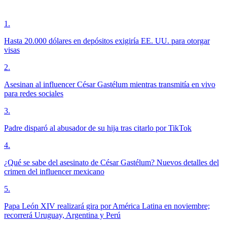
1
.
Hasta 20.000 dólares en depósitos exigiría EE. UU. para otorgar
visas
2
.
Asesinan al influencer César Gastélum mientras transmitía en vivo
para redes sociales
3
.
Padre disparó al abusador de su hija tras citarlo por TikTok
4
.
¿Qué se sabe del asesinato de César Gastélum? Nuevos detalles del
crimen del influencer mexicano
5
.
Papa León XIV realizará gira por América Latina en noviembre;
recorrerá Uruguay, Argentina y Perú