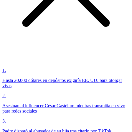
1
.
Hasta 20.000 dólares en depósitos exigiría EE. UU. para otorgar
visas
2
.
Asesinan al influencer César Gastélum mientras transmitía en vivo
para redes sociales
3
.
Padre disparó al abusador de su hija tras citarlo por TikTok