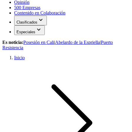
Opinión
500 Empresas
Contenido en Colaboración
expand_more
Clasificados
expand_more
Especiales
Es noticia:
Posesión en Cali
|
Abelardo de la Espriella
|
Puerto
Resistencia
Inicio