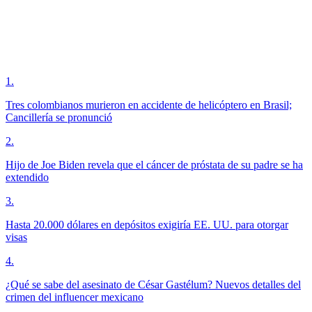
1
.
Tres colombianos murieron en accidente de helicóptero en Brasil;
Cancillería se pronunció
2
.
Hijo de Joe Biden revela que el cáncer de próstata de su padre se ha
extendido
3
.
Hasta 20.000 dólares en depósitos exigiría EE. UU. para otorgar
visas
4
.
¿Qué se sabe del asesinato de César Gastélum? Nuevos detalles del
crimen del influencer mexicano