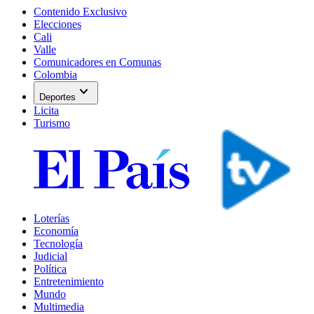
Contenido Exclusivo
Elecciones
Cali
Valle
Comunicadores en Comunas
Colombia
expand_more
Deportes
Licita
Turismo
Loterías
Economía
Tecnología
Judicial
Política
Entretenimiento
Mundo
Multimedia