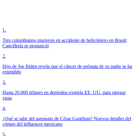
1
.
Tres colombianos murieron en accidente de helicóptero en Brasil;
Cancillería se pronunció
2
.
Hijo de Joe Biden revela que el cáncer de próstata de su padre se ha
extendido
3
.
Hasta 20.000 dólares en depósitos exigiría EE. UU. para otorgar
visas
4
.
¿Qué se sabe del asesinato de César Gastélum? Nuevos detalles del
crimen del influencer mexicano
5
.