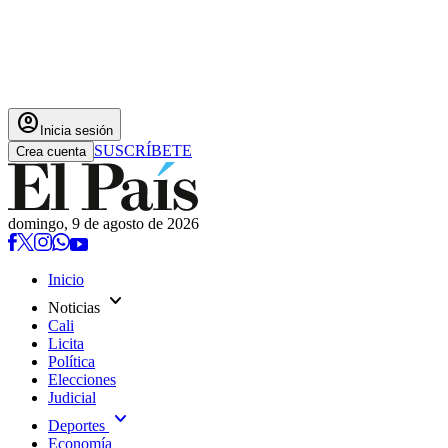
account_circle
Inicia sesión
SUSCRÍBETE
Crea cuenta
domingo, 9 de agosto de 2026
Inicio
expand_more
Noticias
Cali
Licita
Política
Elecciones
Judicial
expand_more
Deportes
Economía