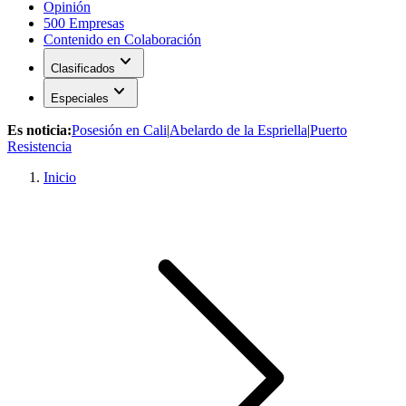
Opinión
500 Empresas
Contenido en Colaboración
expand_more
Clasificados
expand_more
Especiales
Es noticia:
Posesión en Cali
|
Abelardo de la Espriella
|
Puerto
Resistencia
Inicio