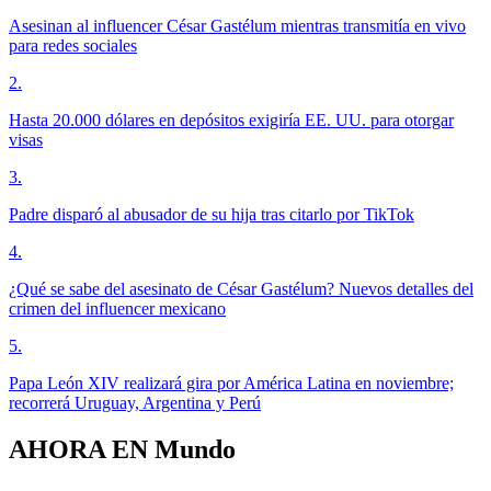
Asesinan al influencer César Gastélum mientras transmitía en vivo
para redes sociales
2
.
Hasta 20.000 dólares en depósitos exigiría EE. UU. para otorgar
visas
3
.
Padre disparó al abusador de su hija tras citarlo por TikTok
4
.
¿Qué se sabe del asesinato de César Gastélum? Nuevos detalles del
crimen del influencer mexicano
5
.
Papa León XIV realizará gira por América Latina en noviembre;
recorrerá Uruguay, Argentina y Perú
AHORA EN
Mundo