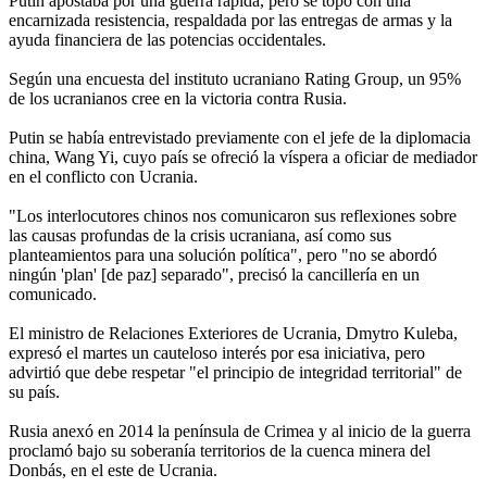
Putin apostaba por una guerra rápida, pero se topó con una
encarnizada resistencia, respaldada por las entregas de armas y la
ayuda financiera de las potencias occidentales.
Según una encuesta del instituto ucraniano Rating Group, un 95%
de los ucranianos cree en la victoria contra Rusia.
Putin se había entrevistado previamente con el jefe de la diplomacia
china, Wang Yi, cuyo país se ofreció la víspera a oficiar de mediador
en el conflicto con Ucrania.
"Los interlocutores chinos nos comunicaron sus reflexiones sobre
las causas profundas de la crisis ucraniana, así como sus
planteamientos para una solución política", pero "no se abordó
ningún 'plan' [de paz] separado", precisó la cancillería en un
comunicado.
El ministro de Relaciones Exteriores de Ucrania, Dmytro Kuleba,
expresó el martes un cauteloso interés por esa iniciativa, pero
advirtió que debe respetar "el principio de integridad territorial" de
su país.
Rusia anexó en 2014 la península de Crimea y al inicio de la guerra
proclamó bajo su soberanía territorios de la cuenca minera del
Donbás, en el este de Ucrania.