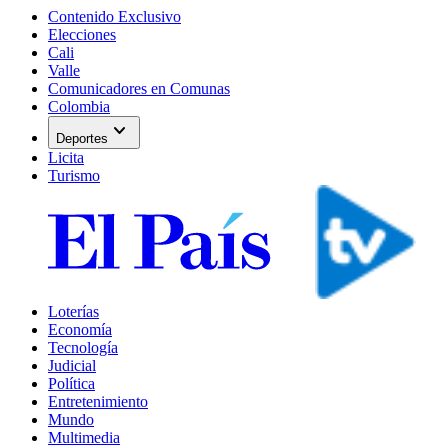
Contenido Exclusivo
Elecciones
Cali
Valle
Comunicadores en Comunas
Colombia
expand_more
Deportes
Licita
Turismo
Loterías
Economía
Tecnología
Judicial
Política
Entretenimiento
Mundo
Multimedia