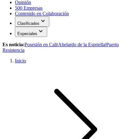
Opinión
500 Empresas
Contenido en Colaboración
expand_more
Clasificados
expand_more
Especiales
Es noticia:
Posesión en Cali
|
Abelardo de la Espriella
|
Puerto
Resistencia
Inicio