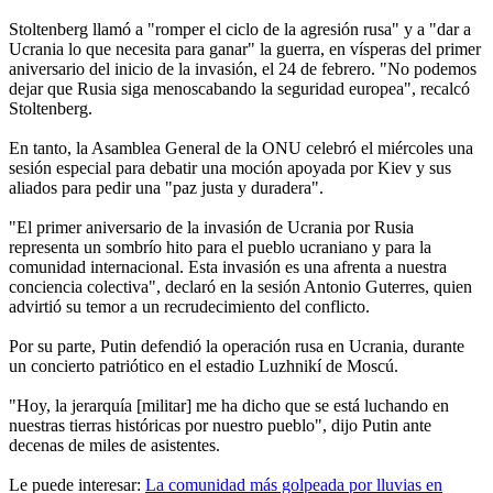
Stoltenberg llamó a "romper el ciclo de la agresión rusa" y a "dar a
Ucrania lo que necesita para ganar" la guerra, en vísperas del primer
aniversario del inicio de la invasión, el 24 de febrero. "No podemos
dejar que Rusia siga menoscabando la seguridad europea", recalcó
Stoltenberg.
En tanto, la Asamblea General de la ONU celebró el miércoles una
sesión especial para debatir una moción apoyada por Kiev y sus
aliados para pedir una "paz justa y duradera".
"El primer aniversario de la invasión de Ucrania por Rusia
representa un sombrío hito para el pueblo ucraniano y para la
comunidad internacional. Esta invasión es una afrenta a nuestra
conciencia colectiva", declaró en la sesión Antonio Guterres, quien
advirtió su temor a un recrudecimiento del conflicto.
Por su parte, Putin defendió la operación rusa en Ucrania, durante
un concierto patriótico en el estadio Luzhnikí de Moscú.
"Hoy, la jerarquía [militar] me ha dicho que se está luchando en
nuestras tierras históricas por nuestro pueblo", dijo Putin ante
decenas de miles de asistentes.
Le puede interesar:
La comunidad más golpeada por lluvias en