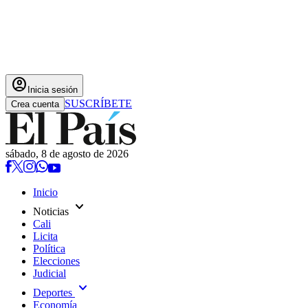
account_circle
Inicia sesión
SUSCRÍBETE
Crea cuenta
sábado, 8 de agosto de 2026
Inicio
expand_more
Noticias
Cali
Licita
Política
Elecciones
Judicial
expand_more
Deportes
Economía