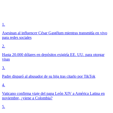
1
.
Asesinan al influencer César Gastélum mientras transmitía en vivo
para redes sociales
2
.
Hasta 20.000 dólares en depósitos exigiría EE. UU. para otorgar
visas
3
.
Padre disparó al abusador de su hija tras citarlo por TikTok
4
.
Vaticano confirma viaje del papa León XIV a América Latina en
noviembre, ¿viene a Colombia?
5
.