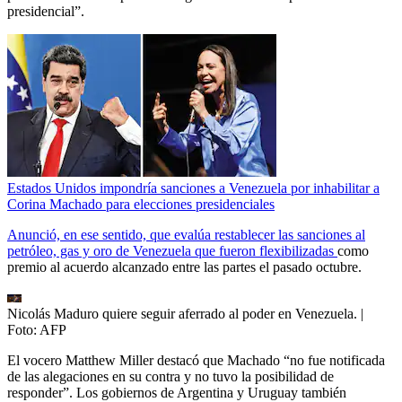
presidencial”.
Estados Unidos impondría sanciones a Venezuela por inhabilitar a
Corina Machado para elecciones presidenciales
Anunció, en ese sentido, que evalúa restablecer las sanciones al
petróleo, gas y oro de Venezuela que fueron flexibilizadas
como
premio al acuerdo alcanzado entre las partes el pasado octubre.
Nicolás Maduro quiere seguir aferrado al poder en Venezuela.
|
Foto:
AFP
El vocero Matthew Miller destacó que Machado “no fue notificada
de las alegaciones en su contra y no tuvo la posibilidad de
responder”. Los gobiernos de Argentina y Uruguay también