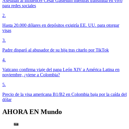
Asesinan al influencer César Gastélum mientras transmitía en vivo
para redes sociales
2
.
Hasta 20.000 dólares en depósitos exigiría EE. UU. para otorgar
visas
3
.
Padre disparó al abusador de su hija tras citarlo por TikTok
4
.
Vaticano confirma viaje del papa León XIV a América Latina en
noviembre, ¿viene a Colombia?
5
.
Precio de la visa americana B1/B2 en Colombia baja por la caída del
dólar
AHORA EN
Mundo