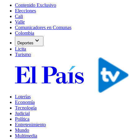
Contenido Exclusivo
Elecciones
Cali
Valle
Comunicadores en Comunas
Colombia
expand_more
Deportes
Licita
Turismo
Loterías
Economía
Tecnología
Judicial
Política
Entretenimiento
Mundo
Multimedia