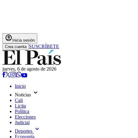
account_circle
Inicia sesión
SUSCRÍBETE
Crea cuenta
jueves, 6 de agosto de 2026
Inicio
expand_more
Noticias
Cali
Licita
Política
Elecciones
Judicial
expand_more
Deportes
Economía