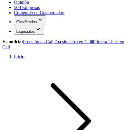
Opinión
500 Empresas
Contenido en Colaboración
expand_more
Clasificados
expand_more
Especiales
Es noticia:
Posesión en Cali
|
Día sin carro en Cali
|
Primera Linea en
Cali
Inicio