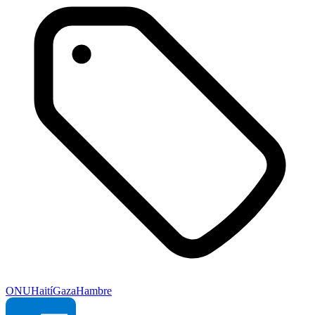
ONU
Haití
Gaza
Hambre