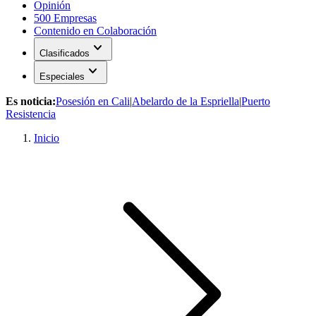
Opinión
500 Empresas
Contenido en Colaboración
expand_more
Clasificados
expand_more
Especiales
Es noticia:
Posesión en Cali
|
Abelardo de la Espriella
|
Puerto
Resistencia
Inicio