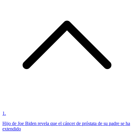
1
.
Hijo de Joe Biden revela que el cáncer de próstata de su padre se ha
extendido