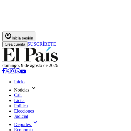
account_circle
Inicia sesión
SUSCRÍBETE
Crea cuenta
domingo, 9 de agosto de 2026
Inicio
expand_more
Noticias
Cali
Licita
Política
Elecciones
Judicial
expand_more
Deportes
Economía