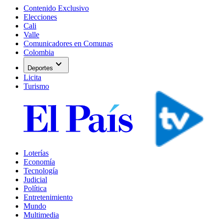
Contenido Exclusivo
Elecciones
Cali
Valle
Comunicadores en Comunas
Colombia
expand_more
Deportes
Licita
Turismo
Loterías
Economía
Tecnología
Judicial
Política
Entretenimiento
Mundo
Multimedia