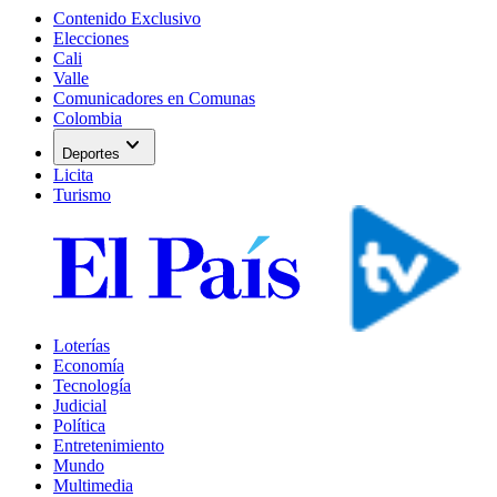
Contenido Exclusivo
Elecciones
Cali
Valle
Comunicadores en Comunas
Colombia
expand_more
Deportes
Licita
Turismo
Loterías
Economía
Tecnología
Judicial
Política
Entretenimiento
Mundo
Multimedia