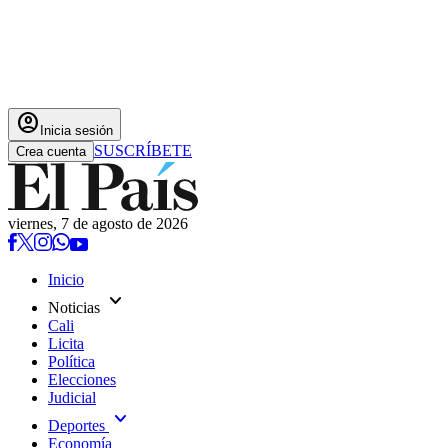
account_circle
Inicia sesión
SUSCRÍBETE
Crea cuenta
viernes, 7 de agosto de 2026
Inicio
expand_more
Noticias
Cali
Licita
Política
Elecciones
Judicial
expand_more
Deportes
Economía