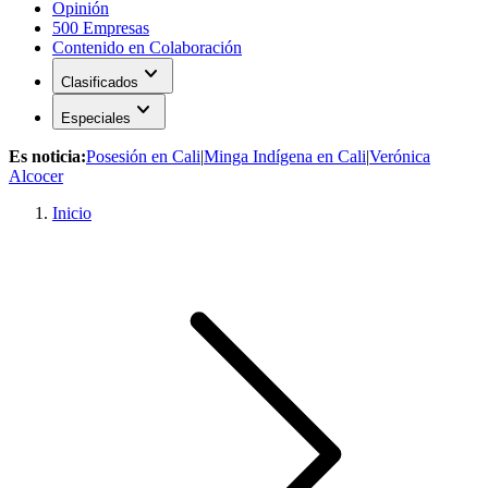
Opinión
500 Empresas
Contenido en Colaboración
expand_more
Clasificados
expand_more
Especiales
Es noticia:
Posesión en Cali
|
Minga Indígena en Cali
|
Verónica
Alcocer
Inicio