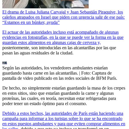
El drama de Luisa Juliana Carvajal y Juan Sebastián Piraquive, los
caleños atrapados en Israel que piden con urgencia salir de ese país:
“Estamos en un búnker, ayuda”
El actuar de las autoridades incluso está acompañado de algunas
evidencias en fotografías, en la que se puede ver la forma en la que
guardan estos alimentos en algunas cajas de cerveza y,
posteriormente, son introducidas en las alcantarillas por las que
pasan las aguas residuales de la ciudad.
Según las autoridades, los vendedores ambulantes estarían
guardando hasta carne en las alcantarillas.
| Foto:
Captura de
pantalla de video publicado en las redes sociales de BFM París.
De hecho, no simplemente estarían guardando la masa de los crepes
en estos sitios, sino que estarían guardando la carne y algunas
proteínas, las cuales, en teoría, necesitan estar refrigeradas para
poder tener un estado óptimo para el consumo.
Debido a estos hechos, las autoridades de París están haciendo una
campaña para informar a los turistas sobre lo que se ha encontrado
en estos puestos ambulantes y para que eviten comprar alimentos en
las calles,
debido a que esto ya incluso se transformó en un