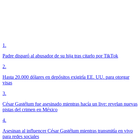
1
.
Padre disparó al abusador de su hija tras citarlo por TikTok
2
.
Hasta 20.000 dólares en depósitos exigiría EE. UU. para otorgar
visas
3
.
César Gastélum fue asesinado mientras hacía un live: revelan nuevas
pistas del crimen en México
4
.
Asesinan al influencer César Gastélum mientras transmitía en vivo
para redes sociales