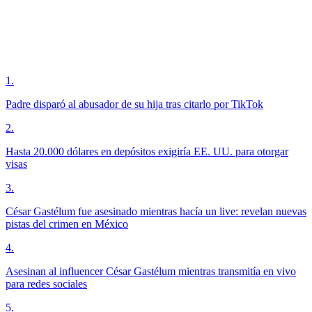
1
.
Padre disparó al abusador de su hija tras citarlo por TikTok
2
.
Hasta 20.000 dólares en depósitos exigiría EE. UU. para otorgar
visas
3
.
César Gastélum fue asesinado mientras hacía un live: revelan nuevas
pistas del crimen en México
4
.
Asesinan al influencer César Gastélum mientras transmitía en vivo
para redes sociales
5
.