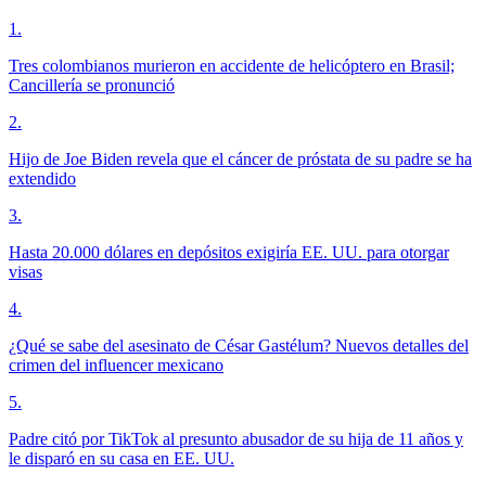
1
.
Tres colombianos murieron en accidente de helicóptero en Brasil;
Cancillería se pronunció
2
.
Hijo de Joe Biden revela que el cáncer de próstata de su padre se ha
extendido
3
.
Hasta 20.000 dólares en depósitos exigiría EE. UU. para otorgar
visas
4
.
¿Qué se sabe del asesinato de César Gastélum? Nuevos detalles del
crimen del influencer mexicano
5
.
Padre citó por TikTok al presunto abusador de su hija de 11 años y
le disparó en su casa en EE. UU.