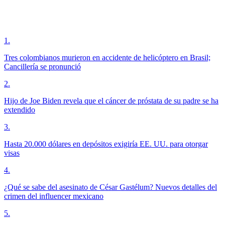
1
.
Tres colombianos murieron en accidente de helicóptero en Brasil;
Cancillería se pronunció
2
.
Hijo de Joe Biden revela que el cáncer de próstata de su padre se ha
extendido
3
.
Hasta 20.000 dólares en depósitos exigiría EE. UU. para otorgar
visas
4
.
¿Qué se sabe del asesinato de César Gastélum? Nuevos detalles del
crimen del influencer mexicano
5
.