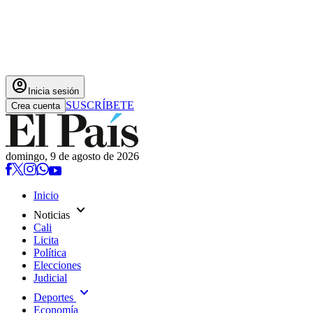
account_circle
Inicia sesión
SUSCRÍBETE
Crea cuenta
domingo, 9 de agosto de 2026
Inicio
expand_more
Noticias
Cali
Licita
Política
Elecciones
Judicial
expand_more
Deportes
Economía