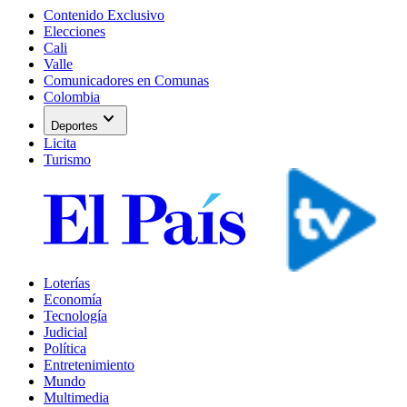
Contenido Exclusivo
Elecciones
Cali
Valle
Comunicadores en Comunas
Colombia
expand_more
Deportes
Licita
Turismo
Loterías
Economía
Tecnología
Judicial
Política
Entretenimiento
Mundo
Multimedia