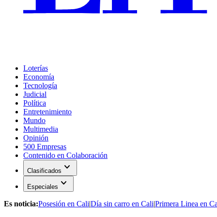
Loterías
Economía
Tecnología
Judicial
Política
Entretenimiento
Mundo
Multimedia
Opinión
500 Empresas
Contenido en Colaboración
expand_more
Clasificados
expand_more
Especiales
Es noticia:
Posesión en Cali
|
Día sin carro en Cali
|
Primera Linea en Ca