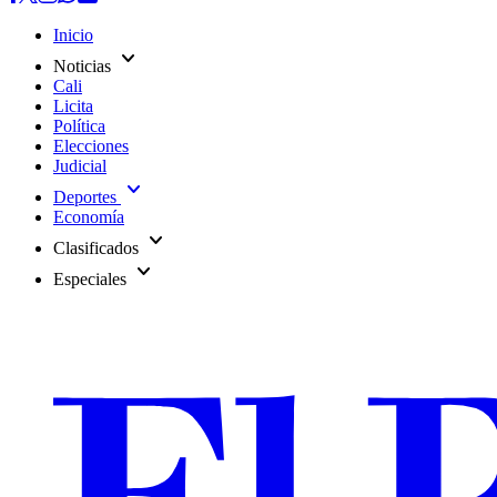
Inicio
expand_more
Noticias
Cali
Licita
Política
Elecciones
Judicial
expand_more
Deportes
Economía
expand_more
Clasificados
expand_more
Especiales