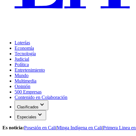
Loterías
Economía
Tecnología
Judicial
Política
Entretenimiento
Mundo
Multimedia
Opinión
500 Empresas
Contenido en Colaboración
expand_more
Clasificados
expand_more
Especiales
Es noticia:
Posesión en Cali
|
Minga Indígena en Cali
|
Primera Linea en