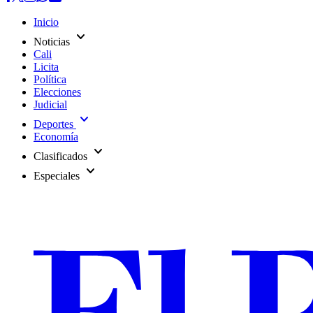
Inicio
expand_more
Noticias
Cali
Licita
Política
Elecciones
Judicial
expand_more
Deportes
Economía
expand_more
Clasificados
expand_more
Especiales