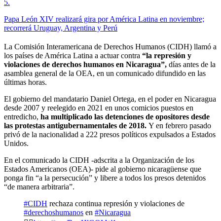
5
.
Papa León XIV realizará gira por América Latina en noviembre;
recorrerá Uruguay, Argentina y Perú
La Comisión Interamericana de Derechos Humanos (CIDH) llamó a
los países de América Latina a actuar contra
“la represión y
violaciones de derechos humanos en Nicaragua”,
días antes de la
asamblea general de la OEA, en un comunicado difundido en las
últimas horas.
El gobierno del mandatario Daniel Ortega, en el poder en Nicaragua
desde 2007 y reelegido en 2021 en unos comicios puestos en
entredicho,
ha multiplicado las detenciones de opositores desde
las protestas antigubernamentales de 2018.
Y en febrero pasado
privó de la nacionalidad a 222 presos políticos expulsados a Estados
Unidos.
En el comunicado la CIDH -adscrita a la Organización de los
Estados Americanos (OEA)- pide al gobierno nicaragüense que
ponga fin “a la persecución” y libere a todos los presos detenidos
“de manera arbitraria”.
#CIDH
rechaza continua represión y violaciones de
#derechoshumanos
en
#Nicaragua