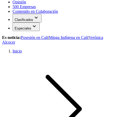
Opinión
500 Empresas
Contenido en Colaboración
expand_more
Clasificados
expand_more
Especiales
Es noticia:
Posesión en Cali
|
Minga Indígena en Cali
|
Verónica
Alcocer
Inicio