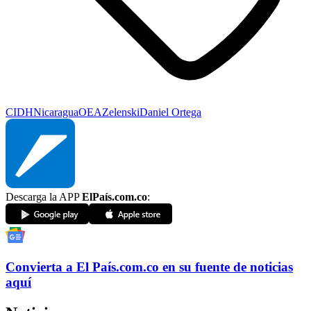
CIDH
Nicaragua
OEA
Zelenski
Daniel Ortega
Descarga la APP
ElPaís.com.co
:
Convierta a
El País
.com.co
en su fuente de noticias
aquí