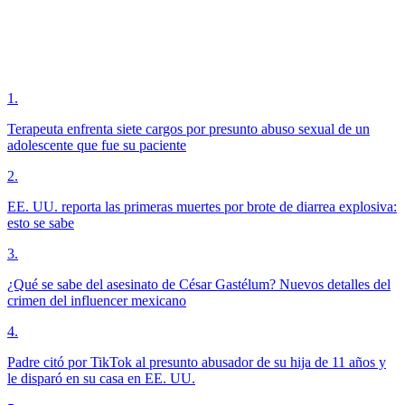
1
.
Terapeuta enfrenta siete cargos por presunto abuso sexual de un
adolescente que fue su paciente
2
.
EE. UU. reporta las primeras muertes por brote de diarrea explosiva:
esto se sabe
3
.
¿Qué se sabe del asesinato de César Gastélum? Nuevos detalles del
crimen del influencer mexicano
4
.
Padre citó por TikTok al presunto abusador de su hija de 11 años y
le disparó en su casa en EE. UU.