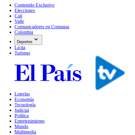
Contenido Exclusivo
Elecciones
Cali
Valle
Comunicadores en Comunas
Colombia
expand_more
Deportes
Licita
Turismo
Loterías
Economía
Tecnología
Judicial
Política
Entretenimiento
Mundo
Multimedia