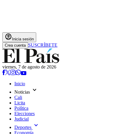
account_circle
Inicia sesión
SUSCRÍBETE
Crea cuenta
viernes, 7 de agosto de 2026
Inicio
expand_more
Noticias
Cali
Licita
Política
Elecciones
Judicial
expand_more
Deportes
Economía