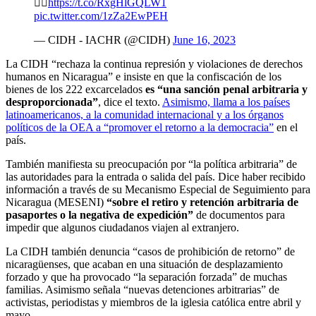
👉🏽
https://t.co/RxgHlGQLW1
pic.twitter.com/1zZa2EwPEH
— CIDH - IACHR (@CIDH)
June 16, 2023
La CIDH “rechaza la continua represión y violaciones de derechos
humanos en Nicaragua” e insiste en que la confiscación de los
bienes de los 222 excarcelados
es “una sanción penal arbitraria y
desproporcionada”
, dice el texto.
Asimismo, llama a los países
latinoamericanos, a la comunidad internacional y a los órganos
políticos de la OEA a “promover el retorno a la democracia”
en el
país.
También manifiesta su preocupación por “la política arbitraria” de
las autoridades para la entrada o salida del país. Dice haber recibido
información a través de su Mecanismo Especial de Seguimiento para
Nicaragua (MESENI)
“sobre el retiro y retención arbitraria de
pasaportes o la negativa de expedición”
de documentos para
impedir que algunos ciudadanos viajen al extranjero.
La CIDH también denuncia “casos de prohibición de retorno” de
nicaragüenses, que acaban en una situación de desplazamiento
forzado y que ha provocado “la separación forzada” de muchas
familias. Asimismo señala “nuevas detenciones arbitrarias” de
activistas, periodistas y miembros de la iglesia católica entre abril y
mayo.