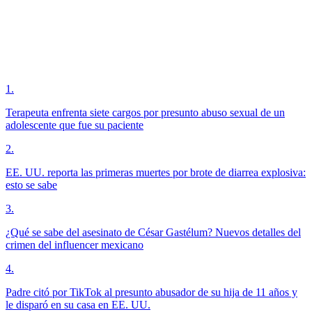
1
.
Terapeuta enfrenta siete cargos por presunto abuso sexual de un
adolescente que fue su paciente
2
.
EE. UU. reporta las primeras muertes por brote de diarrea explosiva:
esto se sabe
3
.
¿Qué se sabe del asesinato de César Gastélum? Nuevos detalles del
crimen del influencer mexicano
4
.
Padre citó por TikTok al presunto abusador de su hija de 11 años y
le disparó en su casa en EE. UU.