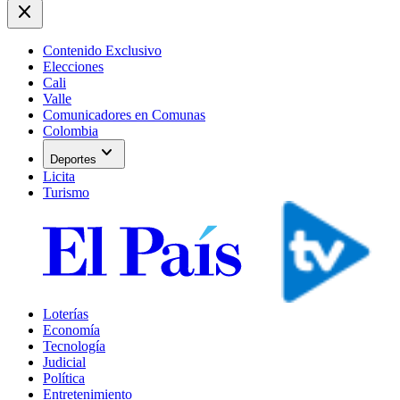
close
Contenido Exclusivo
Elecciones
Cali
Valle
Comunicadores en Comunas
Colombia
expand_more
Deportes
Licita
Turismo
Loterías
Economía
Tecnología
Judicial
Política
Entretenimiento