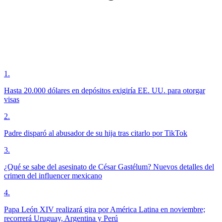
1
.
Hasta 20.000 dólares en depósitos exigiría EE. UU. para otorgar
visas
2
.
Padre disparó al abusador de su hija tras citarlo por TikTok
3
.
¿Qué se sabe del asesinato de César Gastélum? Nuevos detalles del
crimen del influencer mexicano
4
.
Papa León XIV realizará gira por América Latina en noviembre;
recorrerá Uruguay, Argentina y Perú