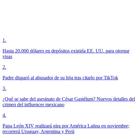
1
.
Hasta 20.000 dólares en depósitos exigiría EE. UU. para otorgar
visas
2
.
Padre disparó al abusador de su hija tras citarlo por TikTok
3
.
¿Qué se sabe del asesinato de César Gastélum? Nuevos detalles del
crimen del influencer mexicano
4
.
Papa León XIV realizará gira por América Latina en noviembre;
recorrerá Uruguay, Argentina y Perú