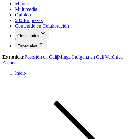
Mundo
Multimedia
Opinión
500 Empresas
Contenido en Colaboración
expand_more
Clasificados
expand_more
Especiales
Es noticia:
Posesión en Cali
|
Minga Indígena en Cali
|
Verónica
Alcocer
Inicio