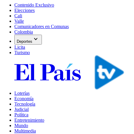
Contenido Exclusivo
Elecciones
Cali
Valle
Comunicadores en Comunas
Colombia
expand_more
Deportes
Licita
Turismo
Loterías
Economía
Tecnología
Judicial
Política
Entretenimiento
Mundo
Multimedia