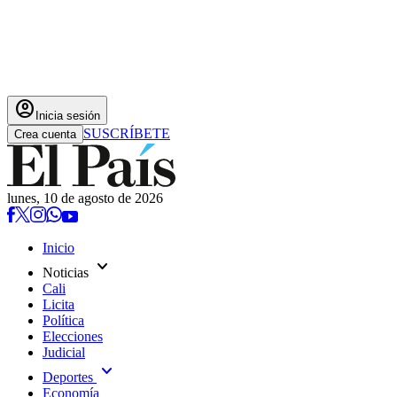
account_circle
Inicia sesión
SUSCRÍBETE
Crea cuenta
lunes, 10 de agosto de 2026
Inicio
expand_more
Noticias
Cali
Licita
Política
Elecciones
Judicial
expand_more
Deportes
Economía