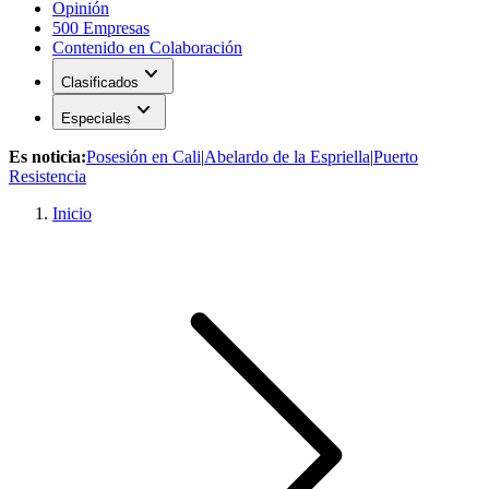
Opinión
500 Empresas
Contenido en Colaboración
expand_more
Clasificados
expand_more
Especiales
Es noticia:
Posesión en Cali
|
Abelardo de la Espriella
|
Puerto
Resistencia
Inicio