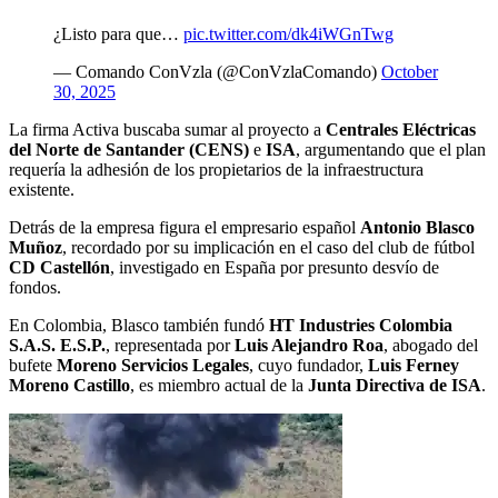
¿Listo para que…
pic.twitter.com/dk4iWGnTwg
— Comando ConVzla (@ConVzlaComando)
October
30, 2025
La firma Activa buscaba sumar al proyecto a
Centrales Eléctricas
del Norte de Santander (CENS)
e
ISA
, argumentando que el plan
requería la adhesión de los propietarios de la infraestructura
existente.
Detrás de la empresa figura el empresario español
Antonio Blasco
Muñoz
, recordado por su implicación en el caso del club de fútbol
CD Castellón
, investigado en España por presunto desvío de
fondos.
En Colombia, Blasco también fundó
HT Industries Colombia
S.A.S. E.S.P.
, representada por
Luis Alejandro Roa
, abogado del
bufete
Moreno Servicios Legales
, cuyo fundador,
Luis Ferney
Moreno Castillo
, es miembro actual de la
Junta Directiva de ISA
.