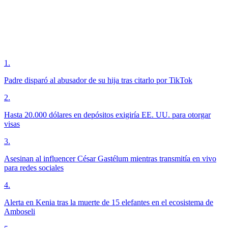
1
.
Padre disparó al abusador de su hija tras citarlo por TikTok
2
.
Hasta 20.000 dólares en depósitos exigiría EE. UU. para otorgar
visas
3
.
Asesinan al influencer César Gastélum mientras transmitía en vivo
para redes sociales
4
.
Alerta en Kenia tras la muerte de 15 elefantes en el ecosistema de
Amboseli