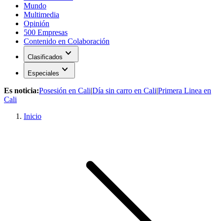
Mundo
Multimedia
Opinión
500 Empresas
Contenido en Colaboración
expand_more
Clasificados
expand_more
Especiales
Es noticia:
Posesión en Cali
|
Día sin carro en Cali
|
Primera Linea en
Cali
Inicio