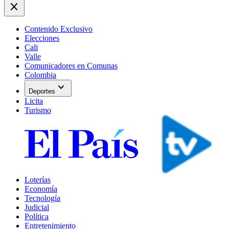
close
Contenido Exclusivo
Elecciones
Cali
Valle
Comunicadores en Comunas
Colombia
expand_more
Deportes
Licita
Turismo
Loterías
Economía
Tecnología
Judicial
Política
Entretenimiento