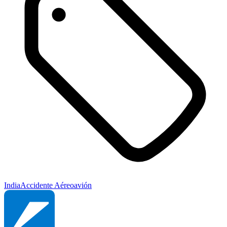
India
Accidente Aéreo
avión