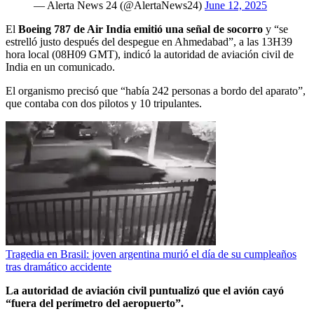
— Alerta News 24 (@AlertaNews24)
June 12, 2025
El
Boeing 787 de Air India emitió una señal de socorro
y “se
estrelló justo después del despegue en Ahmedabad”, a las 13H39
hora local (08H09 GMT), indicó la autoridad de aviación civil de
India en un comunicado.
El organismo precisó que “había 242 personas a bordo del aparato”,
que contaba con dos pilotos y 10 tripulantes.
Tragedia en Brasil: joven argentina murió el día de su cumpleaños
tras dramático accidente
La autoridad de aviación civil puntualizó que el avión cayó
“fuera del perímetro del aeropuerto”.