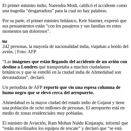
El primer ministro indio, Narendra Modi, calificó el accidente como
una tragedia “desgarradora” para la cual no hay palabras.
Por su parte, el primer ministro británico, Keir Starmer, expresó que
sus pensamientos están “con los pasajeros y sus familias en estos
momentos tan dolorosos”.
242 personas, la mayoría de nacionalidad india, viajaban a bordo del
avión.
| Foto:
AFP
“Las
imágenes que están llegando del accidente de un avión con
destino a Londres
que transportaba a muchos ciudadanos
británicos y que se estrelló en la ciudad india de Ahmedabad son
devastadoras”, declaró.
Un periodista de AFP
reportó que vio una espesa columna de
humo negro que se elevó cerca del aeropuerto.
Ahmedabad es la mayor ciudad del estado indio de Gujarat y tiene
una población de ocho millones de personas. El aeropuerto está en
medio de zonas residenciales muy pobladas.
El ministro de Aviación, Ram Mohan Naidu Kinjarapu, informó que
“están movilizados los equipos de rescate” y declaró que “se está