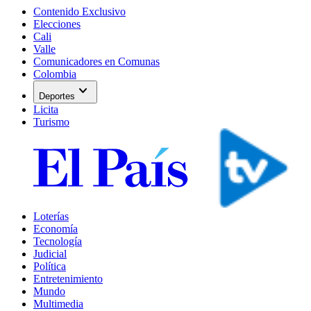
Contenido Exclusivo
Elecciones
Cali
Valle
Comunicadores en Comunas
Colombia
expand_more
Deportes
Licita
Turismo
Loterías
Economía
Tecnología
Judicial
Política
Entretenimiento
Mundo
Multimedia