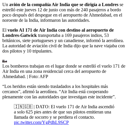
Un
avión de la compañía Air India que se dirigía a Londres
se
estrelló este jueves 12 de junio con más de 240 pasajeros a bordo
poco después del despegue en el aeropuerto de Ahmedabad, en el
noroeste de la India, informaron las autoridades.
El
vuelo AI 171 de Air India con destino al aeropuerto de
Londres-Gatwick
transportaba a 169 pasajeros indios, 53
británicos, siete portugueses y un canadiense, informó la aerolínea.
La autoridad de aviación civil de India dijo que la nave viajaba con
dos pilotos y 10 tripulantes.
Los bomberos trabajan en el lugar donde se estrelló el vuelo 171 de
Air India en una zona residencial cerca del aeropuerto de
Ahmedabad.
| Foto:
AFP
“Los heridos están siendo trasladados a los hospitales más
cercanos”, afirmó la aerolínea. “Air India está cooperando
plenamente con las autoridades que investigan este incidente”.
🇮🇳🇬🇧 | DATO: El vuelo 171 de Air India ascendió
a solo 625 pies antes de que sus pilotos emitieran una
llamada de socorro y se perdiera el contacto.
pic.twitter.com/YgPdhL9SCP