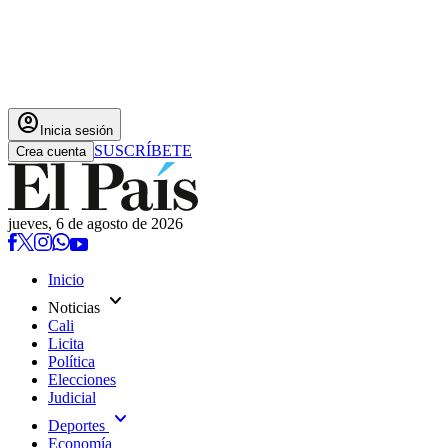
account_circle
Inicia sesión
SUSCRÍBETE
Crea cuenta
jueves, 6 de agosto de 2026
Inicio
expand_more
Noticias
Cali
Licita
Política
Elecciones
Judicial
expand_more
Deportes
Economía