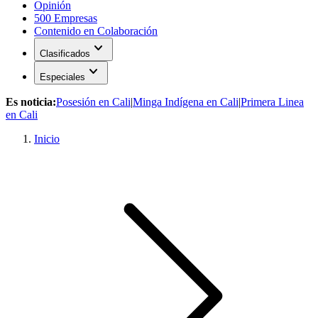
Opinión
500 Empresas
Contenido en Colaboración
expand_more
Clasificados
expand_more
Especiales
Es noticia:
Posesión en Cali
|
Minga Indígena en Cali
|
Primera Linea
en Cali
Inicio