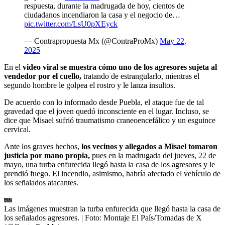
respuesta, durante la madrugada de hoy, cientos de
ciudadanos incendiaron la casa y el negocio de…
pic.twitter.com/LsU0pXEyck
— Contrapropuesta Mx (@ContraProMx)
May 22,
2025
En el
video viral se muestra cómo uno de los agresores sujeta al
vendedor por el cuello,
tratando de estrangularlo, mientras el
segundo hombre le golpea el rostro y le lanza insultos.
De acuerdo con lo informado desde Puebla, el ataque fue de tal
gravedad que el joven quedó inconsciente en el lugar. Incluso, se
dice que Misael sufrió traumatismo craneoencefálico y un esguince
cervical.
Ante los graves hechos,
los vecinos y allegados a Misael tomaron
justicia por mano propia,
pues en la madrugada del jueves, 22 de
mayo, una turba enfurecida llegó hasta la casa de los agresores y le
prendió fuego. El incendio, asimismo, habría afectado el vehículo de
los señalados atacantes.
Las imágenes muestran la turba enfurecida que llegó hasta la casa de
los señalados agresores.
| Foto:
Montaje El País/Tomadas de X