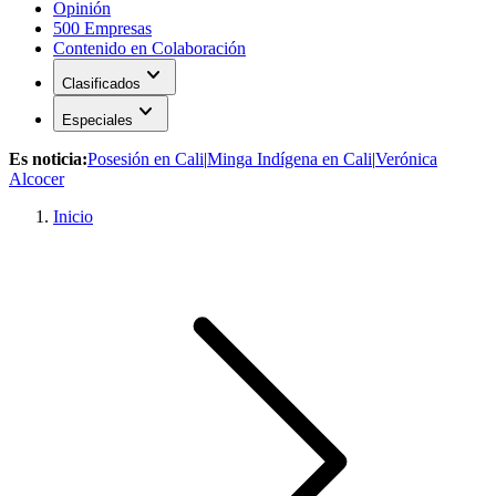
Opinión
500 Empresas
Contenido en Colaboración
expand_more
Clasificados
expand_more
Especiales
Es noticia:
Posesión en Cali
|
Minga Indígena en Cali
|
Verónica
Alcocer
Inicio