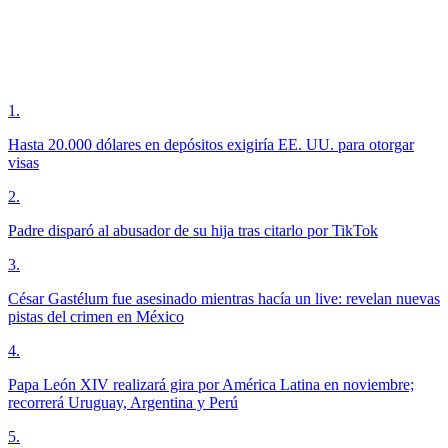
1
.
Hasta 20.000 dólares en depósitos exigiría EE. UU. para otorgar
visas
2
.
Padre disparó al abusador de su hija tras citarlo por TikTok
3
.
César Gastélum fue asesinado mientras hacía un live: revelan nuevas
pistas del crimen en México
4
.
Papa León XIV realizará gira por América Latina en noviembre;
recorrerá Uruguay, Argentina y Perú
5
.