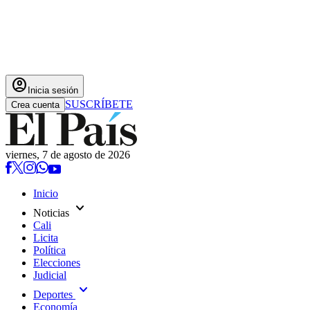
account_circle
Inicia sesión
SUSCRÍBETE
Crea cuenta
viernes, 7 de agosto de 2026
Inicio
expand_more
Noticias
Cali
Licita
Política
Elecciones
Judicial
expand_more
Deportes
Economía