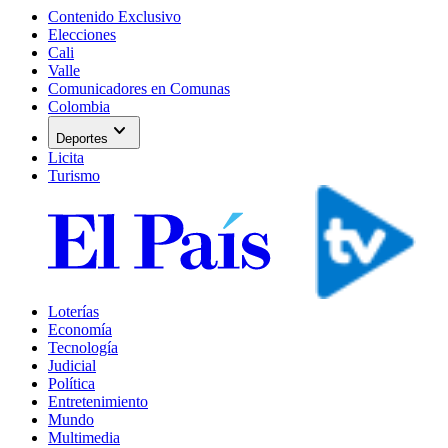
Contenido Exclusivo
Elecciones
Cali
Valle
Comunicadores en Comunas
Colombia
expand_more
Deportes
Licita
Turismo
Loterías
Economía
Tecnología
Judicial
Política
Entretenimiento
Mundo
Multimedia