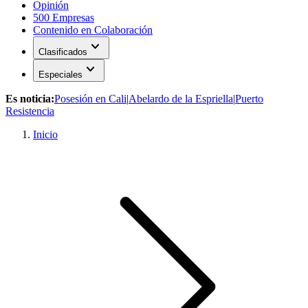
Opinión
500 Empresas
Contenido en Colaboración
expand_more
Clasificados
expand_more
Especiales
Es noticia:
Posesión en Cali
|
Abelardo de la Espriella
|
Puerto
Resistencia
Inicio