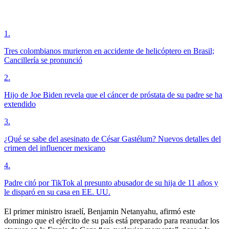
1
.
Tres colombianos murieron en accidente de helicóptero en Brasil;
Cancillería se pronunció
2
.
Hijo de Joe Biden revela que el cáncer de próstata de su padre se ha
extendido
3
.
¿Qué se sabe del asesinato de César Gastélum? Nuevos detalles del
crimen del influencer mexicano
4
.
Padre citó por TikTok al presunto abusador de su hija de 11 años y
le disparó en su casa en EE. UU.
El primer ministro israelí, Benjamin Netanyahu, afirmó este
domingo que el ejército de su país está preparado para reanudar los