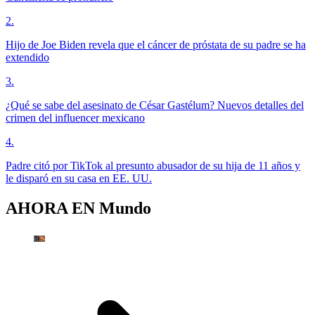
2
.
Hijo de Joe Biden revela que el cáncer de próstata de su padre se ha
extendido
3
.
¿Qué se sabe del asesinato de César Gastélum? Nuevos detalles del
crimen del influencer mexicano
4
.
Padre citó por TikTok al presunto abusador de su hija de 11 años y
le disparó en su casa en EE. UU.
AHORA EN
Mundo