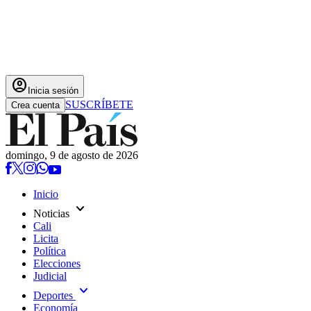
account_circle
Inicia sesión
SUSCRÍBETE
Crea cuenta
domingo, 9 de agosto de 2026
Inicio
expand_more
Noticias
Cali
Licita
Política
Elecciones
Judicial
expand_more
Deportes
Economía