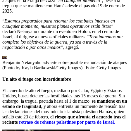
ataques en la Franja de Gaza “
en cualquier momento
”, pese a la
tregua que se mantiene con Hamás desde el pasado 19 de enero de
2025.
“
Estamos preparados para retomar los combates intensos en
cualquier momento, nuestros planes operativos están listos”
,
declaró Netanyahu durante un evento en Holon, en el centro de
Israel, al dirigirse a nuevos oficiales militares. “
Terminaremos por
completo los objetivos de la guerra, ya sea a través de la
negociación o por otros medios”
, agregó.
Benjamin Netanyahu advierte sobre posible reanudación de ataques
(Photo by Kayla Bartkowski/Getty Images)
| Foto:
Getty Images
Un alto el fuego con incertidumbre
El acuerdo de alto el fuego, mediado por Catar, Egipto y Estados
Unidos, busca detener las hostilidades tras 15 meses de guerra. Sin
embargo, la tregua, pactada hasta el 1 de marzo,
se mantiene en un
estado de fragilidad,
y ahora enfrenta un momento de tensión tras
las declaraciones del movimiento islamista palestino Hamás, quien
señaló este 23 de febrero,
el riesgo que afronta el acuerdo tras el
reciente
retraso de rehenes palestinos por parte de Israel.