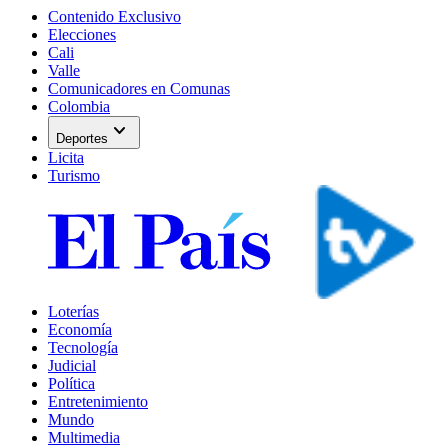
Contenido Exclusivo
Elecciones
Cali
Valle
Comunicadores en Comunas
Colombia
expand_more
Deportes
Licita
Turismo
Loterías
Economía
Tecnología
Judicial
Política
Entretenimiento
Mundo
Multimedia