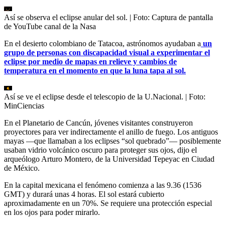
Así se observa el eclipse anular del sol.
| Foto:
Captura de pantalla
de YouTube canal de la Nasa
En el desierto colombiano de Tatacoa, astrónomos ayudaban a
un
grupo de personas con discapacidad visual a experimentar el
eclipse por medio de mapas en relieve y cambios de
temperatura en el momento en que la luna tapa al sol.
Así se ve el eclipse desde el telescopio de la U.Nacional.
| Foto:
MinCiencias
En el Planetario de Cancún, jóvenes visitantes construyeron
proyectores para ver indirectamente el anillo de fuego. Los antiguos
mayas —que llamaban a los eclipses “sol quebrado”— posiblemente
usaban vidrio volcánico oscuro para proteger sus ojos, dijo el
arqueólogo Arturo Montero, de la Universidad Tepeyac en Ciudad
de México.
En la capital mexicana el fenómeno comienza a las 9.36 (1536
GMT) y durará unas 4 horas. El sol estará cubierto
aproximadamente en un 70%. Se requiere una protección especial
en los ojos para poder mirarlo.