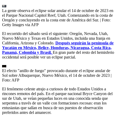
La gente observa el eclipse solar anular el 14 de octubre de 2023 en
el Parque Nacional Capitol Reef, Utah. Comenzando en la costa de
Oregón y concluyendo en la costa este de América del Sur.
| Foto:
Getty Images via AFP
El recorrido del sábado será el siguiente: Oregón, Nevada, Utah,
Nuevo México y Texas en Estados Unidos, incluida una franja en
California, Arizona y Colorado.
Después seguirán la península de
Yucatán en México, Belice, Honduras, Nicaragua, Costa Rica,
Panamá, Colombia y Brasil.
En gran parte del resto del hemisferio
occidental será posible ver un eclipse parcial.
El efecto "anillo de fuego" provocado durante el eclipse anular de
Sol sobre Albuquerque, Nuevo México, el 14 de octubre de 2023
|
Foto:
AFP
El fenómeno celeste atrajo a curiosos de todo Estados Unidos a
rincones remotos del país. En el parque nacional Bryce Canyon del
sur de Utah, se veían pequeñas luces en una conocida senda que
serpentea a través de un valle con formaciones rocosas: eran los
entusiastas que salían en busca de sus puestos de observación
preferidos antes del amanecer.