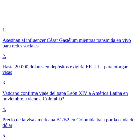
1
.
Asesinan al influencer César Gastélum mientras transmitía en vivo
para redes sociales
2
.
Hasta 20.000 dólares en depósitos exigiría EE. UU. para otorgar
visas
3
.
Vaticano confirma viaje del papa León XIV a América Latina en
noviembre, ¿viene a Colombia?
4
.
Precio de la visa americana B1/B2 en Colombia baja por la caída del
dólar
5
.